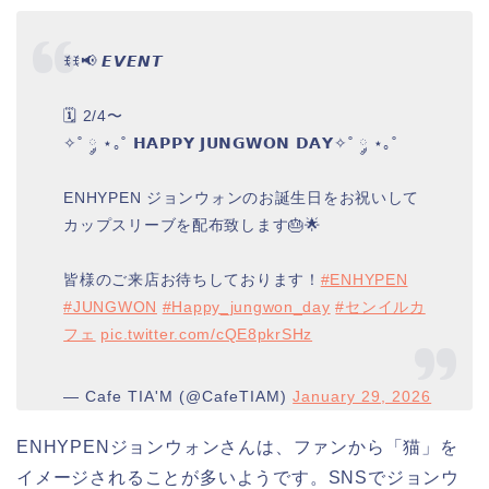
ꉂꉂ📢 𝙀𝙑𝙀𝙉𝙏
🗓 2/4〜
✧˚ ༘ ⋆｡˚ 𝗛𝗔𝗣𝗣𝗬 𝗝𝗨𝗡𝗚𝗪𝗢𝗡 𝗗𝗔𝗬✧˚ ༘ ⋆｡˚
ENHYPEN ジョンウォンのお誕生日をお祝いして
カップスリーブを配布致します🎂🌟
皆様のご来店お待ちしております！
#ENHYPEN
#JUNGWON
#Happy_jungwon_day
#センイルカ
フェ
pic.twitter.com/cQE8pkrSHz
— Cafe TIA'M (@CafeTIAM)
January 29, 2026
ENHYPENジョンウォンさんは、ファンから「猫」を
イメージされることが多いようです。SNSでジョンウ