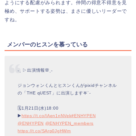
ようにする配慮がみられます。仲間の得意不得意を見
極め、サポートする姿勢は、まさに優しいリーダーで
すね。
メンバーのヒスンを慕っている
˗ˏ︎ ▷出演情報🌸ˎ˗
ジョンウォンくんとヒスンくんがpixidチャンネル
の「THE qUEST」に出演します𖤐´-
🗓️1月21日(水)18:00
▶️
https://t.co/IAen1nNVek
#ENHYPEN
@ENHYPEN
@ENHYPEN_members
https://t.co/SArp0JgHWm