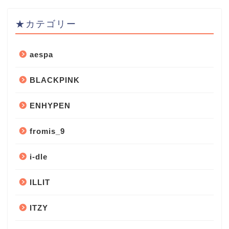
★カテゴリー
aespa
BLACKPINK
ENHYPEN
fromis_9
i-dle
ILLIT
ITZY