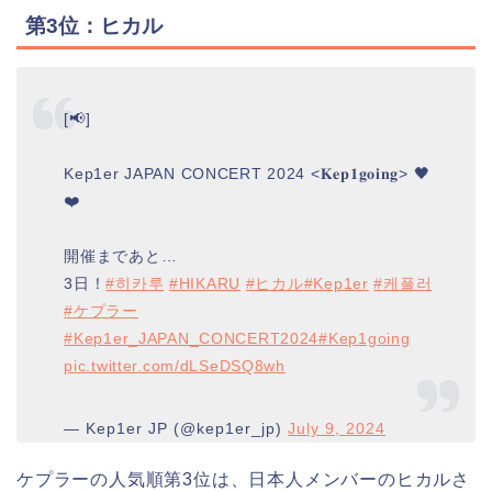
第3位：ヒカル
[📢]
Kep1er JAPAN CONCERT 2024 <𝐊𝐞𝐩𝟏𝐠𝐨𝐢𝐧𝐠> 🖤
❤️
開催まであと…
3日！
#히카루
#HIKARU
#ヒカル
#Kep1er
#케플러
#ケプラー
#Kep1er_JAPAN_CONCERT2024
#Kep1going
pic.twitter.com/dLSeDSQ8wh
— Kep1er JP (@kep1er_jp)
July 9, 2024
ケプラーの人気順第3位は、日本人メンバーのヒカルさ