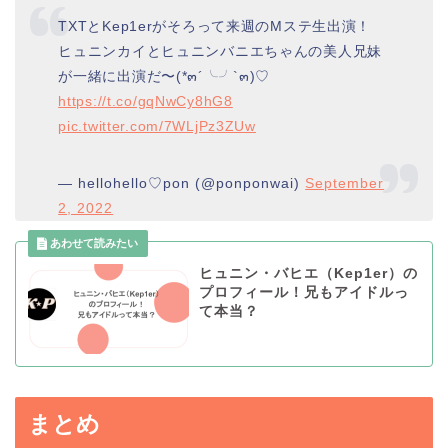
TXTとKep1erがそろって来週のMステ生出演！
ヒュニンカイとヒュニンバニエちゃんの美人兄妹
が一緒に出演だ〜(*๓´╰╯`๓)♡
https://t.co/gqNwCy8hG8
pic.twitter.com/7WLjPz3ZUw
— hellohello♡pon (@ponponwai)
September
2, 2022
ヒュニン・バヒエ（Kep1er）の
プロフィール！兄もアイドルっ
て本当？
まとめ