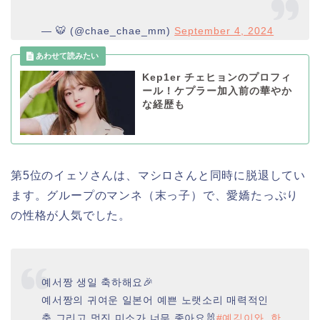
— 🐯 (@chae_chae_mm)
September 4, 2024
Kep1er チェヒョンのプロフィ
ール！ケプラー加入前の華やか
な経歴も
第5位のイェソさんは、マシロさんと同時に脱退してい
ます。グループのマンネ（末っ子）で、愛嬌たっぷり
の性格が人気でした。
예서짱 생일 축하해요🎉
예서짱의 귀여운 일본어 예쁜 노랫소리 매력적인
춤 그리고 멋진 미소가 너무 좋아요🐰
#예깅이와_한