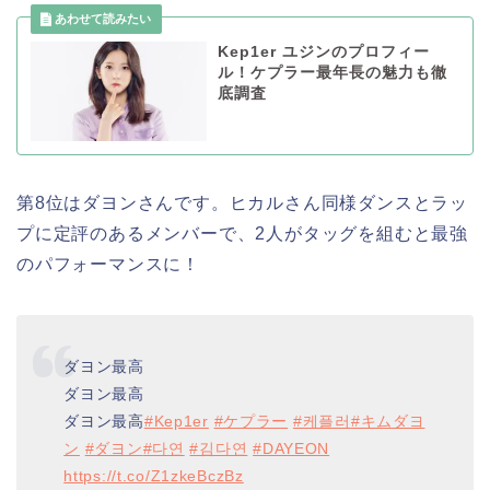
Kep1er ユジンのプロフィー
ル！ケプラー最年長の魅力も徹
底調査
第8位はダヨンさんです。ヒカルさん同様ダンスとラッ
プに定評のあるメンバーで、2人がタッグを組むと最強
のパフォーマンスに！
ダヨン最高
ダヨン最高
ダヨン最高
#Kep1er
#ケプラー
#케플러
#キムダヨ
ン
#ダヨン
#다연
#김다연
#DAYEON
https://t.co/Z1zkeBczBz