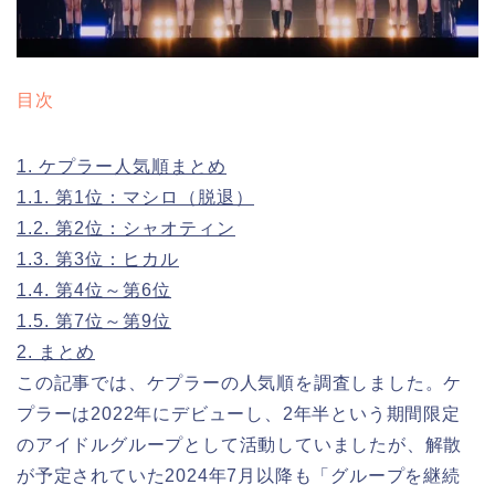
目次
1.
ケプラー人気順まとめ
1.1.
第1位：マシロ（脱退）
1.2.
第2位：シャオティン
1.3.
第3位：ヒカル
1.4.
第4位～第6位
1.5.
第7位～第9位
2.
まとめ
この記事では、ケプラーの人気順を調査しました。ケ
プラーは2022年にデビューし、2年半という期間限定
のアイドルグループとして活動していましたが、解散
が予定されていた2024年7月以降も「グループを継続