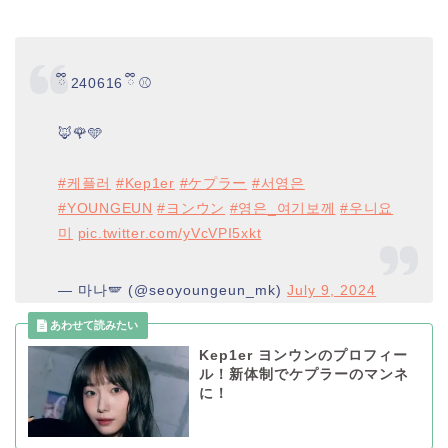
ྀི 240616 ྀི ⚾️
🦊🌹🩵
#케플러
#Kep1er
#ケプラー
#서영은
#YOUNGEUN
#ヨンウン
#영은_여기보께
#우니요
미
pic.twitter.com/yVcVPI5xkt
— 마나🪽 (@seoyoungeun_mk)
July 9, 2024
Kep1er ヨンウンのプロフィー
ル！新体制でケプラーのマンネ
に！