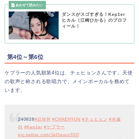
ダンスがスゴすぎる！Kep1er
ヒカル（江崎ひかる）のプロフ
ィール！
第4位～第6位
ケプラーの人気順第4位は、チェヒョンさんです。天使
の歌声と称される歌唱力で、メインボーカルを務めて
います。
240828
#김채현
#CHAEHYUN
#チェヒョン
#케플
러
#Kep1er
#ケプラー
pic.twitter.com/1kOquvo33Q