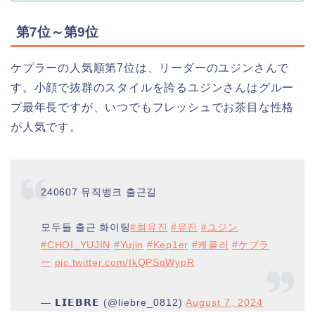
第7位～第9位
ケプラーの人気順第7位は、リーダーのユジンさんで
す。小顔で抜群のスタイルを誇るユジンさんはグルー
プ最年長ですが、いつでもフレッシュでお茶目な性格
が人気です。
240607 뮤직뱅크 출근길
모두들 출근 화이팅
#최유진
#유진
#ユジン
#CHOI_YUJIN
#Yujin
#Kep1er
#케플러
#ケプラ
ー
pic.twitter.com/IkQPSqWypR
— 𝗟𝗜𝗘𝗕𝗥𝗘 (@liebre_0812)
August 7, 2024