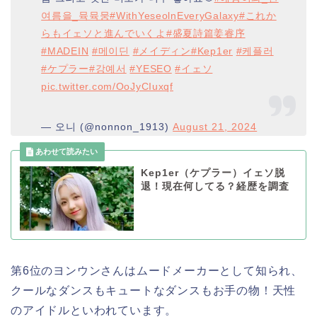
여름을_뮥뮥뭉
#WithYeseolnEveryGalaxy
#これか
らもイェソと進んでいくよ
#盛夏詩篇姜睿序
#MADEIN
#메이딘
#メイディン
#Kep1er
#케플러
#ケプラー
#강예서
#YESEO
#イェソ
pic.twitter.com/OoJyCIuxqf
— 오니 (@nonnon_1913)
August 21, 2024
Kep1er（ケプラー）イェソ脱
退！現在何してる？経歴を調査
第6位のヨンウンさんはムードメーカーとして知られ、
クールなダンスもキュートなダンスもお手の物！天性
のアイドルといわれています。