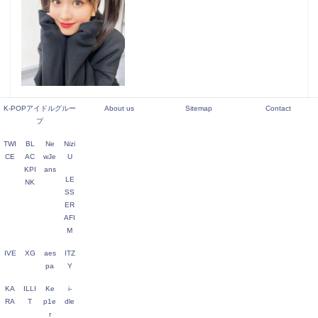
4
元LE SSERAFIM キム・ガラム
K-POPアイドルグルー
About us
Sitemap
Contact
本当の脱退理由は？いじめって本
プ
当？
TWI
BL
Ne
Nizi
CE
AC
wJe
U
KPI
ans
LE
NK
5
NiziU（ニジュー）メンバー人気
SS
順を調査！日本と韓国ではどう違
ER
う？
AFI
M
IVE
XG
aes
ITZ
pa
Y
KA
ILLI
Ke
i-
K-POPアイドルグループ
RA
T
p1e
dle
Sitemap
r