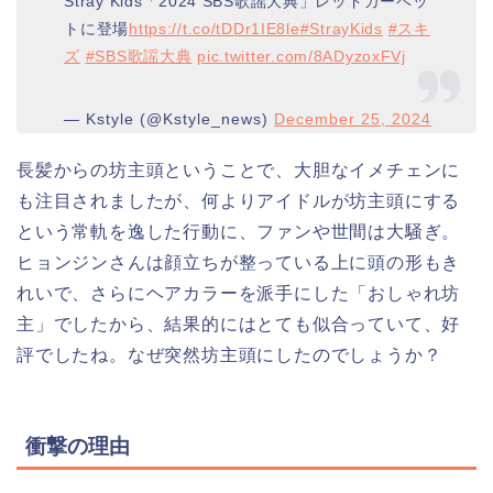
Stray Kids「2024 SBS歌謡大典」レッドカーペッ
トに登場
https://t.co/tDDr1IE8le
#StrayKids
#スキ
ズ
#SBS歌謡大典
pic.twitter.com/8ADyzoxFVj
— Kstyle (@Kstyle_news)
December 25, 2024
長髪からの坊主頭ということで、大胆なイメチェンに
も注目されましたが、何よりアイドルが坊主頭にする
という常軌を逸した行動に、ファンや世間は大騒ぎ。
ヒョンジンさんは顔立ちが整っている上に頭の形もき
れいで、さらにヘアカラーを派手にした「おしゃれ坊
主」でしたから、結果的にはとても似合っていて、好
評でしたね。なぜ突然坊主頭にしたのでしょうか？
衝撃の理由