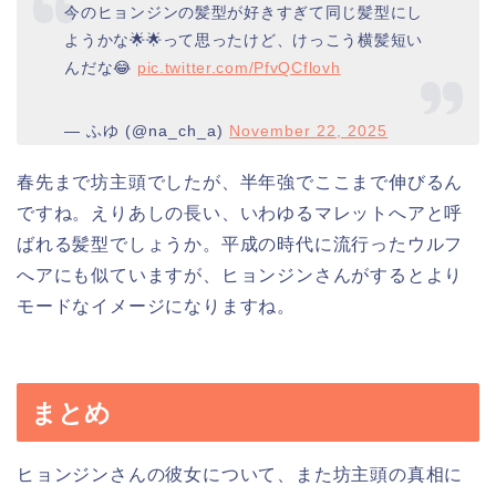
今のヒョンジンの髪型が好きすぎて同じ髪型にし
ようかな🌟🌟って思ったけど、けっこう横髪短い
んだな😂
pic.twitter.com/PfvQCflovh
— ふゆ (@na_ch_a)
November 22, 2025
春先まで坊主頭でしたが、半年強でここまで伸びるん
ですね。えりあしの長い、いわゆるマレットへアと呼
ばれる髪型でしょうか。平成の時代に流行ったウルフ
へアにも似ていますが、ヒョンジンさんがするとより
モードなイメージになりますね。
まとめ
ヒョンジンさんの彼女について、また坊主頭の真相に