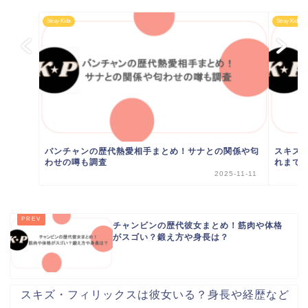
Stray Kids
Stray Kids
バンチャンの歴代熱愛相手まとめ！サナとの関係や匂
スキズ
わせの噂も調査
れまで
2025-11-11
チャンビンの歴代彼女まとめ！筋肉や体格
がスゴい？鍛え方や身長は？
スキズ・フィリックスは彼女いる？身長や経歴など