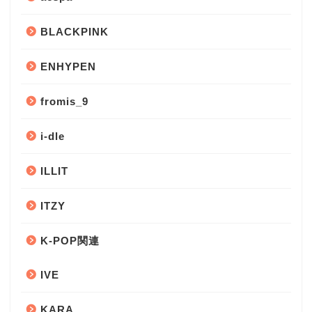
BLACKPINK
ENHYPEN
fromis_9
i-dle
ILLIT
ITZY
K-POP関連
IVE
KARA