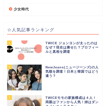
少女時代
☆人気記事ランキング
1
TWICE ジョンヨンが太ったのは
なぜ？現在は痩せた？プロフィー
ルと真相を調査
2
NewJeans(ニュージーンズ)の人
気順を調査！日本と韓国ではどう
違う？
3
TWICEモモの家族構成は４人！
両親はファンから人気！姉はダン