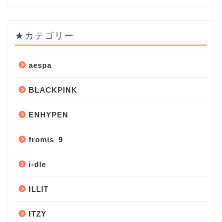
★カテゴリー
aespa
BLACKPINK
ENHYPEN
fromis_9
i-dle
ILLIT
ITZY