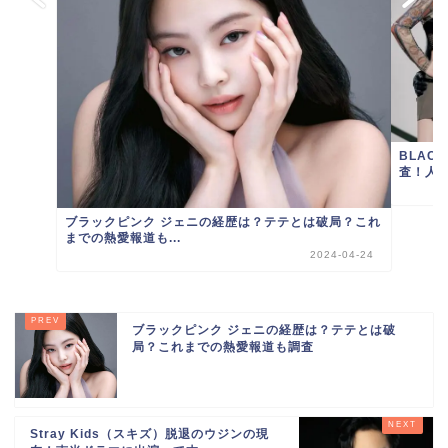
BLAC
査！人気
ブラックピンク ジェニの経歴は？テテとは破局？これ
までの熱愛報道も...
2024-04-24
ブラックピンク ジェニの経歴は？テテとは破
局？これまでの熱愛報道も調査
Stray Kids（スキズ）脱退のウジンの現