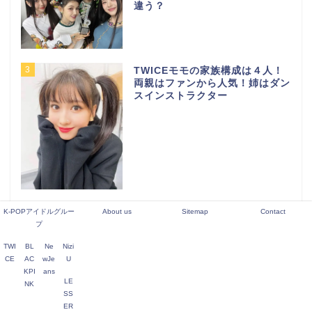
違う？
3
TWICEモモの家族構成は４人！
両親はファンから人気！姉はダン
スインストラクター
4
元LE SSERAFIM キム・ガラム
K-POPアイドルグルー
About us
Sitemap
Contact
本当の脱退理由は？いじめって本
プ
当？
TWI
BL
Ne
Nizi
CE
AC
wJe
U
KPI
ans
LE
NK
5
NiziU（ニジュー）メンバー人気
SS
順を調査！日本と韓国ではどう違
ER