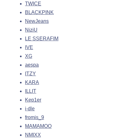
TWICE
BLACKPINK
NewJeans
NiziU
LE SSERAFIM
IVE
XG
aespa
ITZY
KARA
ILLIT
Kep1er
i-dle
fromis_9
MAMAMOO
NMIXX