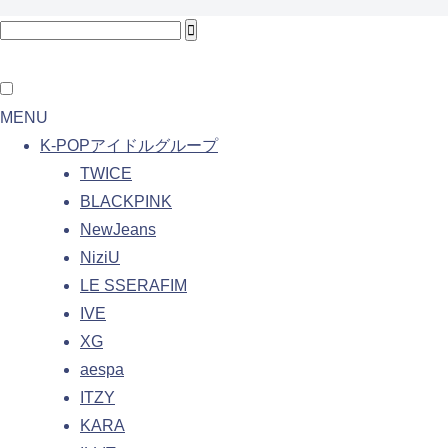
MENU
K-POPアイドルグループ
TWICE
BLACKPINK
NewJeans
NiziU
LE SSERAFIM
IVE
XG
aespa
ITZY
KARA