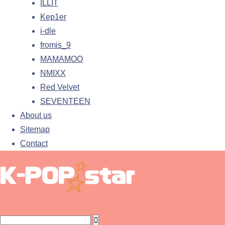
ILLIT
Kep1er
i-dle
fromis_9
MAMAMOO
NMIXX
Red Velvet
SEVENTEEN
About us
Sitemap
Contact