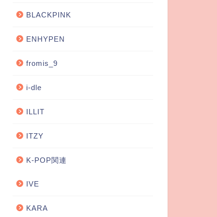
BLACKPINK
ENHYPEN
fromis_9
i-dle
ILLIT
ITZY
K-POP関連
IVE
KARA