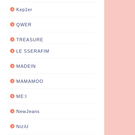
Kep1er
QWER
TREASURE
LE SSERAFIM
MADEIN
MAMAMOO
ME:I
NewJeans
NiziU