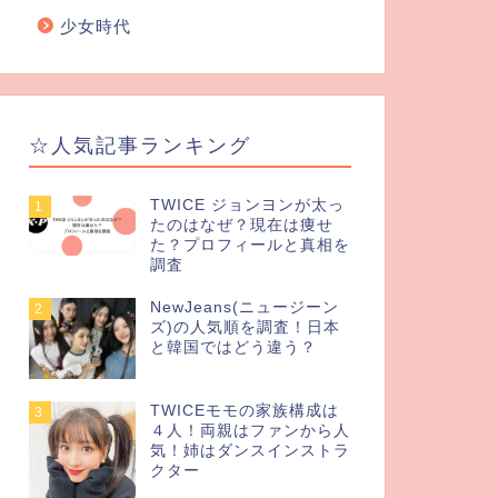
少女時代
☆人気記事ランキング
TWICE ジョンヨンが太っ
1
たのはなぜ？現在は痩せ
た？プロフィールと真相を
調査
NewJeans(ニュージーン
2
ズ)の人気順を調査！日本
と韓国ではどう違う？
TWICEモモの家族構成は
3
４人！両親はファンから人
気！姉はダンスインストラ
クター