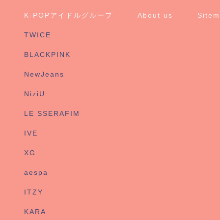
K-POPアイドルグループ
About us
Site
TWICE
BLACKPINK
NewJeans
NiziU
LE SSERAFIM
IVE
XG
aespa
ITZY
KARA