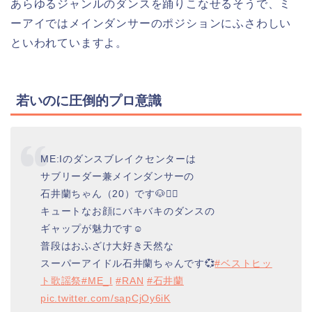
あらゆるジャンルのダンスを踊りこなせるそうで、ミ
ーアイではメインダンサーのポジションにふさわしい
といわれていますよ。
若いのに圧倒的プロ意識
ME:Iのダンスブレイクセンターは
サブリーダー兼メインダンサーの
石井蘭ちゃん（20）です🐶❤️‍🔥
キュートなお顔にバキバキのダンスの
ギャップが魅力です☺️
普段はおふざけ大好き天然な
スーパーアイドル石井蘭ちゃんです💞
#ベストヒッ
ト歌謡祭
#ME_I
#RAN
#石井蘭
pic.twitter.com/sapCjOy6iK