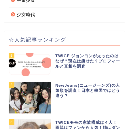
宇宙少女
少女時代
☆人気記事ランキング
1
TWICE ジョンヨンが太ったのは
なぜ？現在は痩せた？プロフィー
ルと真相を調査
2
NewJeans(ニュージーンズ)の人
気順を調査！日本と韓国ではどう
違う？
3
TWICEモモの家族構成は４人！
両親はファンから人気！姉はダン