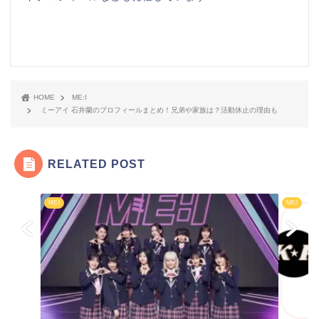
HOME
ME:I
ミーアイ 石井蘭のプロフィールまとめ！兄弟や家族は？活動休止の理由も
RELATED POST
ME:I
ME:I