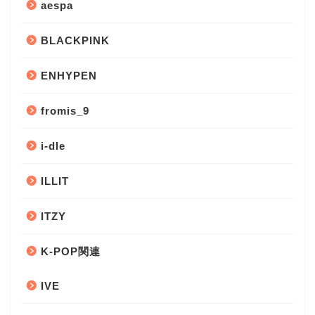
aespa
BLACKPINK
ENHYPEN
fromis_9
i-dle
ILLIT
ITZY
K-POP関連
IVE