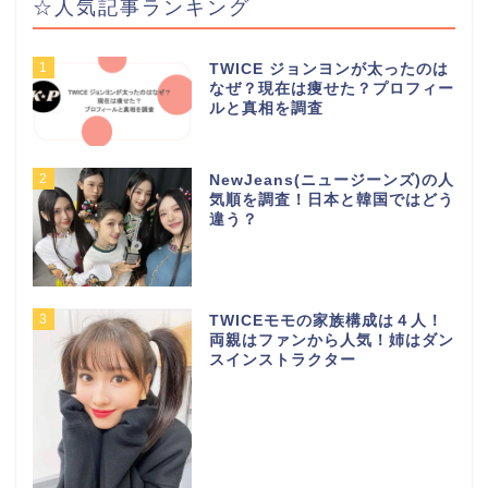
☆人気記事ランキング
1
TWICE ジョンヨンが太ったのは
なぜ？現在は痩せた？プロフィー
ルと真相を調査
2
NewJeans(ニュージーンズ)の人
気順を調査！日本と韓国ではどう
違う？
3
TWICEモモの家族構成は４人！
両親はファンから人気！姉はダン
スインストラクター