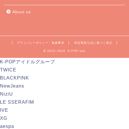
About us
プライバシーポリシー・免責事項
特定商取引法に基づく表記
2023–2026 K-POP star
K-POPアイドルグループ
TWICE
BLACKPINK
NewJeans
NiziU
LE SSERAFIM
IVE
XG
aespa