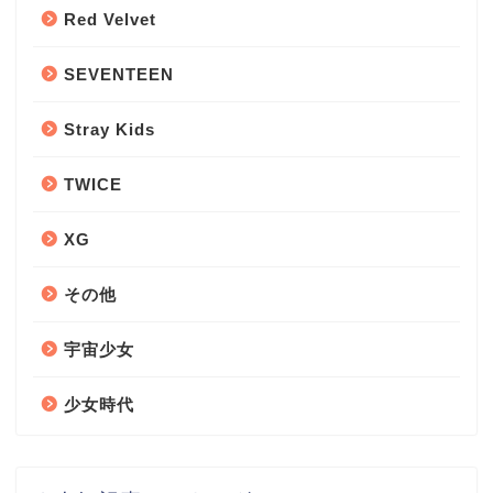
Red Velvet
SEVENTEEN
Stray Kids
TWICE
XG
その他
宇宙少女
少女時代