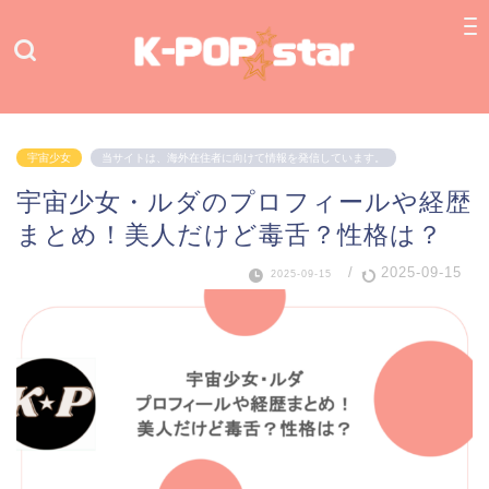
宇宙少女
当サイトは、海外在住者に向けて情報を発信しています。
宇宙少女・ルダのプロフィールや経歴
まとめ！美人だけど毒舌？性格は？
/
2025-09-15
2025-09-15