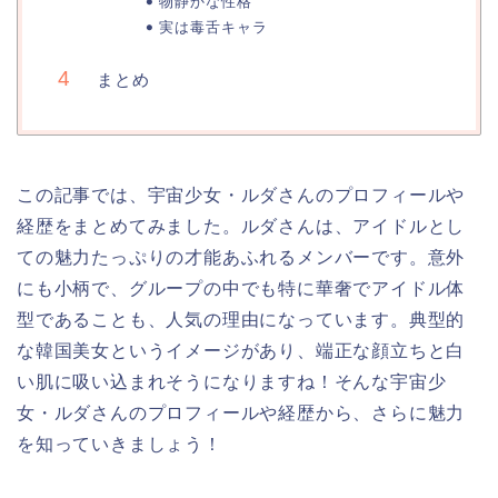
物静かな性格
実は毒舌キャラ
まとめ
この記事では、宇宙少女・ルダさんのプロフィールや
経歴をまとめてみました。ルダさんは、アイドルとし
ての魅力たっぷりの才能あふれるメンバーです。意外
にも小柄で、グループの中でも特に華奢でアイドル体
型であることも、人気の理由になっています。典型的
な韓国美女というイメージがあり、端正な顔立ちと白
い肌に吸い込まれそうになりますね！そんな宇宙少
女・ルダさんのプロフィールや経歴から、さらに魅力
を知っていきましょう！