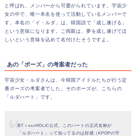
と呼ばれ、メンバーから可愛がられています。宇宙少
女の中で、唯一本名を使って活動しているメンバーで
す。本名の「イ・ルダ」は、韓国語で「成し遂げる」
という意味になります。ご両親は、夢を成し遂げてほ
しいという意味を込めて名付けたそうですよ。
あの「ポーズ」の考案者だった
宇宙少女・ルダさんは、今韓国アイドルたちが行う定
番ポーズの考案者でした。そのポーズが、こちらの
「ルダハート」です。
RT＞xxxHOLiC公式、このハートの正式名称が
「ルダハート」って知ってるのは好感（KPOPの宇