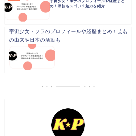
宇宙少女・ボナのプロフィールや経歴まと
め！演技もスゴい？魅力を紹介
宇宙少女・ソラのプロフィールや経歴まとめ！芸名
の由来や日本の活動も