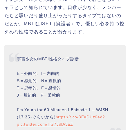
ャラとして知られています。口数が少なく、メンバー
たちと騒いだり盛り上がったりするタイプではないの
だとか。MBTIはISFJ（擁護者）で、優しい心を持つ控
えめな性格であることが分かります。
宇宙少女のMBTI性格タイプ診断
E＝外向的、I＝内向的
S＝感覚的、N＝直観的
T＝思考的、F＝感情的
J＝規範的、P＝柔軟的
I'm Yours for 60 Minutes ǀ Episode 1 – WJSN
(17:35~ぐらいから)
https://t.co/3FeDUz6ed2
pic.twitter.com/HG7JdlA3aZ