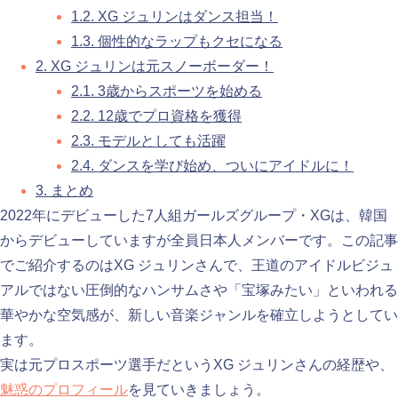
1.2.
XG ジュリンはダンス担当！
1.3.
個性的なラップもクセになる
2.
XG ジュリンは元スノーボーダー！
2.1.
3歳からスポーツを始める
2.2.
12歳でプロ資格を獲得
2.3.
モデルとしても活躍
2.4.
ダンスを学び始め、ついにアイドルに！
3.
まとめ
2022年にデビューした7人組ガールズグループ・XGは、韓国
からデビューしていますが全員日本人メンバーです。この記事
でご紹介するのはXG ジュリンさんで、王道のアイドルビジュ
アルではない圧倒的なハンサムさや「宝塚みたい」といわれる
華やかな空気感が、新しい音楽ジャンルを確立しようとしてい
ます。
実は元プロスポーツ選手だというXG ジュリンさんの経歴や、
魅惑のプロフィール
を見ていきましょう。