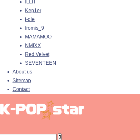
ILLIT
Kep1er
i-dle
fromis_9
MAMAMOO
NMIXX
Red Velvet
SEVENTEEN
About us
Sitemap
Contact