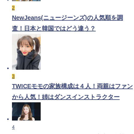
2
NewJeans(ニュージーンズ)の人気順を調
査！日本と韓国ではどう違う？
3
TWICEモモの家族構成は４人！両親はファン
から人気！姉はダンスインストラクター
4