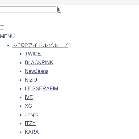
MENU
K-POPアイドルグループ
TWICE
BLACKPINK
NewJeans
NiziU
LE SSERAFIM
IVE
XG
aespa
ITZY
KARA