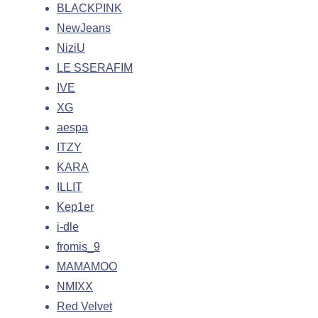
BLACKPINK
NewJeans
NiziU
LE SSERAFIM
IVE
XG
aespa
ITZY
KARA
ILLIT
Kep1er
i-dle
fromis_9
MAMAMOO
NMIXX
Red Velvet