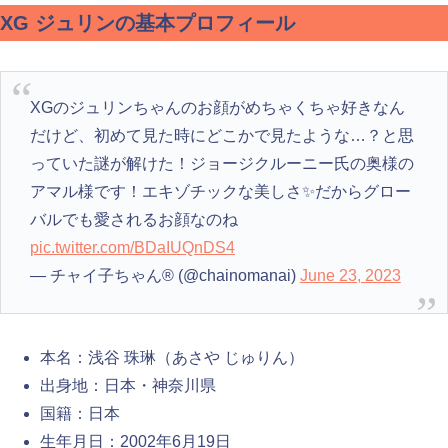
XG ジュリンの基本プロフィール
XGのジュリンちゃんのお顔がめちゃくちゃ好きなん
だけど、初めて見た時にどこかで見たような…？と思
っていた謎が解けた！ジョージクルーニー氏の奥様の
アマル様です！エキゾチックな美しさ✨だからグロー
バルでも愛されるお顔なのね
pic.twitter.com/BDaIUQnDS4
— チャイ子ちゃん® (@chainomanai)
June 23, 2023
本名：浅谷 珠琳（あさや じゅりん）
出身地：日本・神奈川県
国籍：日本
生年月日：2002年6月19日