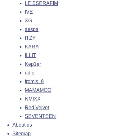
LE SSERAFIM
IVE
XG
aespa
ITZY
KARA
ILLIT
Kep1er
i-dle
fromis_9
MAMAMOO
NMIXX
Red Velvet
SEVENTEEN
About us
Sitemap