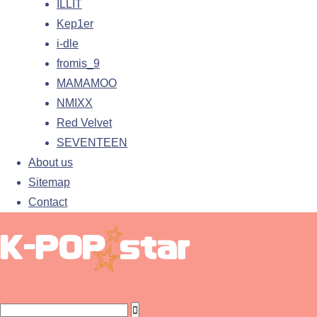
ILLIT
Kep1er
i-dle
fromis_9
MAMAMOO
NMIXX
Red Velvet
SEVENTEEN
About us
Sitemap
Contact