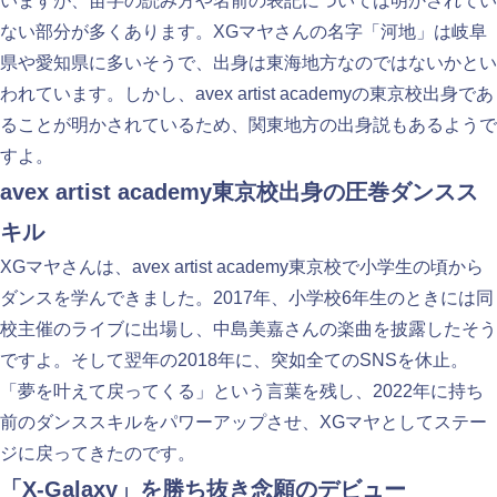
いますが、苗字の読み方や名前の表記については明かされてい
ない部分が多くあります。XGマヤさんの名字「河地」は岐阜
県や愛知県に多いそうで、出身は東海地方なのではないかとい
われています。しかし、avex artist academyの東京校出身であ
ることが明かされているため、関東地方の出身説もあるようで
すよ。
avex artist academy東京校出身の圧巻ダンスス
キル
XGマヤさんは、avex artist academy東京校で小学生の頃から
ダンスを学んできました。2017年、小学校6年生のときには同
校主催のライブに出場し、中島美嘉さんの楽曲を披露したそう
ですよ。そして翌年の2018年に、突如全てのSNSを休止。
「夢を叶えて戻ってくる」という言葉を残し、2022年に持ち
前のダンススキルをパワーアップさせ、XGマヤとしてステー
ジに戻ってきたのです。
「X-Galaxy」を勝ち抜き念願のデビュー