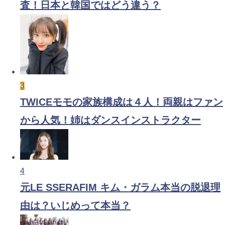
査！日本と韓国ではどう違う？
3
TWICEモモの家族構成は４人！両親はファン
から人気！姉はダンスインストラクター
4
元LE SSERAFIM キム・ガラム本当の脱退理
由は？いじめって本当？