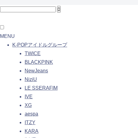
MENU
K-POPアイドルグループ
TWICE
BLACKPINK
NewJeans
NiziU
LE SSERAFIM
IVE
XG
aespa
ITZY
KARA