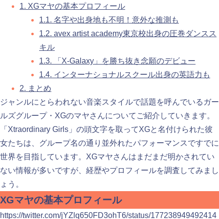
1.
XGマヤの基本プロフィール
1.1.
名字や出身地も不明！意外な推測も
1.2.
avex artist academy東京校出身の圧巻ダンスス
キル
1.3.
「X-Galaxy」を勝ち抜き念願のデビュー
1.4.
インターナショナルスクール出身の英語力も
2.
まとめ
ジャンルにとらわれない音楽スタイルで話題を呼んでいるガー
ルズグループ・XGのマヤさんについてご紹介していきます。
「Xtraordinary Girls」の頭文字を取ってXGと名付けられた彼
女たちは、グループ名の通り並外れたパフォーマンスですでに
世界を目指しています。XGマヤさんはまだまだ明かされてい
ない情報が多いですが、経歴やプロフィールを調査してみまし
ょう。
XGマヤの基本プロフィール
https://twitter.com/jYZlq650FD3ohT6/status/177238949492414