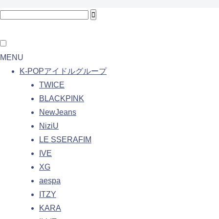
MENU
K-POPアイドルグループ
TWICE
BLACKPINK
NewJeans
NiziU
LE SSERAFIM
IVE
XG
aespa
ITZY
KARA