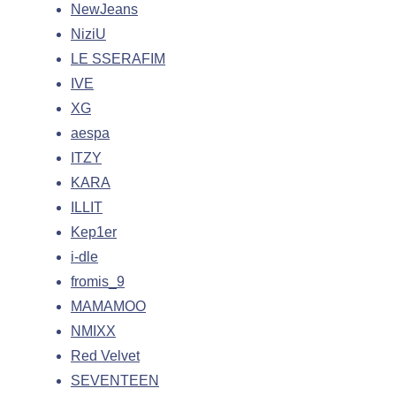
NewJeans
NiziU
LE SSERAFIM
IVE
XG
aespa
ITZY
KARA
ILLIT
Kep1er
i-dle
fromis_9
MAMAMOO
NMIXX
Red Velvet
SEVENTEEN