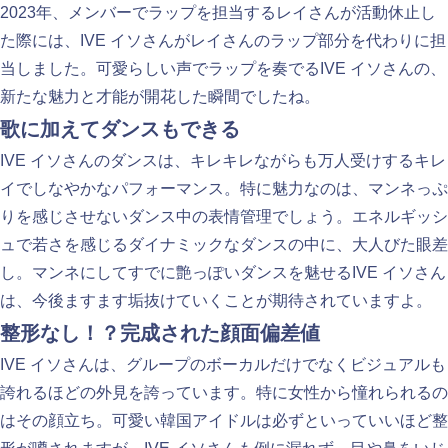
2023年、メンバーでラップを担当するレイさんが活動休止し
た際には、IVE イソさんがレイさんのラップ部分を代わりに担
当しました。可愛らしい声でラップを奏でるIVE イソさんの、
新たな魅力と才能が開花した瞬間でしたね。
歌に加えてダンスもできる
IVE イソさんのダンスは、キレキレながらも万人受けするキレ
イでしなやかなパフォーマンス。特に魅力なのは、マンネっぷ
りを感じさせないダンス中の表情管理でしょう。エネルギッシ
ュで若さを感じるダイナミックなダンスの中に、大人びた眼差
し。マンネにしてすでに艶っぽいダンスを魅せるIVE イソさん
は、今後ますます垢抜けていくことが期待されていますよ。
整形なし！？完成された顔面偏差値
IVE イソさんは、グループのボーカルだけでなくビジュアルも
誇れるほどの外見を誇っています。特に女性から憧れられるの
はその顔立ち。可愛い韓国アイドルは必ずといっていいほど整