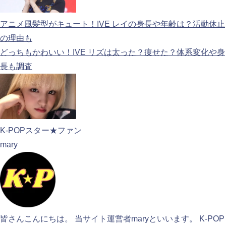
アニメ風髪型がキュート！IVE レイの身長や年齢は？活動休止
の理由も
どっちもかわいい！IVE リズは太った？痩せた？体系変化や身
長も調査
K-POPスター★ファン
mary
皆さんこんにちは。 当サイト運営者maryといいます。 K-POP