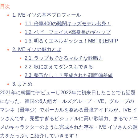
目次
1.
IVE イソの基本プロフィール
1.1.
倍率400の難関キッズモデル出身！
1.2.
ベビーフェイス×高身長のギャップ
1.3.
明るくエネルギッシュ！MBTIはENFP
2.
IVE イソの魅力とは
2.1.
ラップもできるマルチな歌唱力
2.2.
歌に加えてダンスもできる
2.3.
整形なし！？完成された顔面偏差値
3.
まとめ
2021年に韓国でデビューし2022年に初来日したことでも話題
になった、韓国の6人組ガールズグループ・IVE。グループの
マンネ（最年少）でボーカルを務める最強アイドルが、IVE イ
ソさんです。完璧すぎるビジュアルに高い歌唱力、まるでアニ
メのキャラクターのように完成された存在・IVE イソさんの魅
力をたっぷりご紹介していきます！