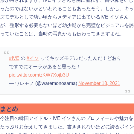
形が噂されますが、IVE イソさんも例に漏れず、目や鼻をいじ
ったのではないかといわれることもあったそう。しかし、キッ
ズモデルとして幼い頃からメディアに出ているIVE イソさん
が、整形する必要もないほど幼少期から完璧なビジュアルを誇
っていたことは、当時の写真からも伝わってきますよね。
#IVE
の
#イソ
ってキッズモデルだったんだ！どおり
ですでにオーラがあると思った！
pic.twitter.com/zKW7Xojb3U
— ワレモノ (@waremonosama)
November 18, 2021
まとめ
今注目の韓国アイドル・IVE イソさんのプロフィールや魅力を
たっぷりお伝えしてきました。書ききれないほどに誇るポイン