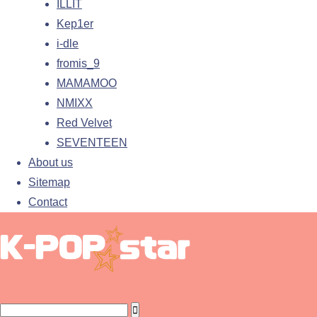
ILLIT
Kep1er
i-dle
fromis_9
MAMAMOO
NMIXX
Red Velvet
SEVENTEEN
About us
Sitemap
Contact