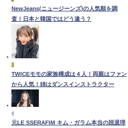
NewJeans(ニュージーンズ)の人気順を調
査！日本と韓国ではどう違う？
3
TWICEモモの家族構成は４人！両親はファン
から人気！姉はダンスインストラクター
4
元LE SSERAFIM キム・ガラム本当の脱退理