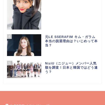
4
元LE SSERAFIM キム・ガラム
本当の脱退理由は？いじめって本
当？
5
NiziU（ニジュー）メンバー人気
順を調査！日本と韓国ではどう違
う？