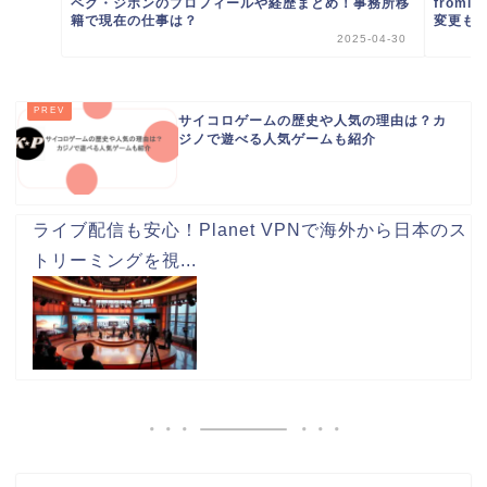
ペク・ジホンのプロフィールや経歴まとめ！事務所移
from
籍で現在の仕事は？
変更も！
2025-04-30
サイコロゲームの歴史や人気の理由は？カ
ジノで遊べる人気ゲームも紹介
ライブ配信も安心！Planet VPNで海外から日本のス
トリーミングを視...