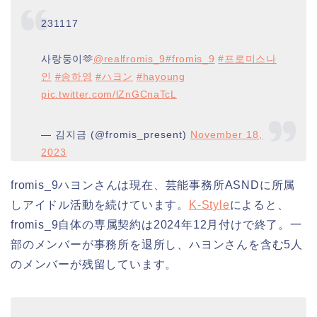
231117
사랑둥이🫶
@realfromis_9
#fromis_9
#프로미스나
인
#송하영
#ハヨン
#hayoung
pic.twitter.com/lZnGCnaTcL
— 김지금 (@fromis_present)
November 18,
2023
fromis_9ハヨンさんは現在、芸能事務所ASNDに所属
しアイドル活動を続けています。
K-Style
によると、
fromis_9自体の専属契約は2024年12月付けで終了。一
部のメンバーが事務所を退所し、ハヨンさんを含む5人
のメンバーが残留しています。