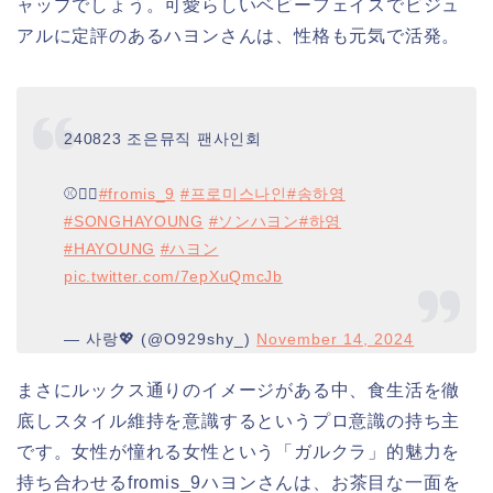
ャップでしょう。可愛らしいベビーフェイスでビジュ
アルに定評のあるハヨンさんは、性格も元気で活発。
240823 조은뮤직 팬사인회
⚾️❤️‍🔥
#fromis_9
#프로미스나인
#송하영
#SONGHAYOUNG
#ソンハヨン
#하영
#HAYOUNG
#ハヨン
pic.twitter.com/7epXuQmcJb
— 사랑💖 (@O929shy_)
November 14, 2024
まさにルックス通りのイメージがある中、食生活を徹
底しスタイル維持を意識するというプロ意識の持ち主
です。女性が憧れる女性という「ガルクラ」的魅力を
持ち合わせるfromis_9ハヨンさんは、お茶目な一面を