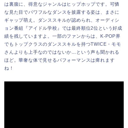
は裏腹に、得意なジャンルはヒップホップです。可憐
な見た目でパワフルなダンスを披露する姿は、まさに
ギャップ萌え。ダンススキルが認められ、オーディシ
ョン番組『アイドル学校』では最終順位2位という好成
績を残していますよ。一部のファンからは、K-POP界
でもトップクラスのダンススキルを持つTWICE・モモ
さんよりも上手なのではないか…という声も聞かれる
ほど。華奢な体で見せるパフォーマンスは痺れます
ね！