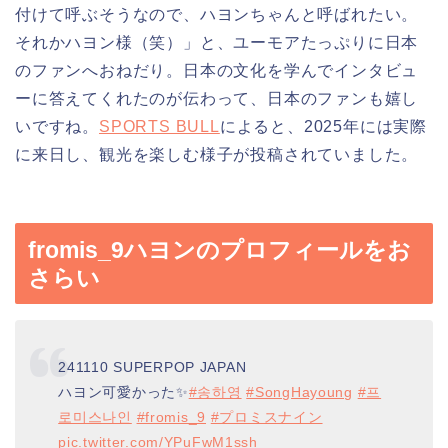
付けて呼ぶそうなので、ハヨンちゃんと呼ばれたい。
それかハヨン様（笑）」と、ユーモアたっぷりに日本
のファンへおねだり。日本の文化を学んでインタビュ
ーに答えてくれたのが伝わって、日本のファンも嬉し
いですね。
SPORTS BULL
によると、2025年には実際
に来日し、観光を楽しむ様子が投稿されていました。
fromis_9ハヨンのプロフィールをお
さらい
241110 SUPERPOP JAPAN
ハヨン可愛かった✨
#송하영
#SongHayoung
#프
로미스나인
#fromis_9
#プロミスナイン
pic.twitter.com/YPuFwM1ssh