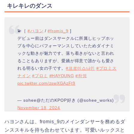
キレキレのダンス
💫［
#ハヨン
/
#fromis_9
]
デビュー前はダンスサークルに所属しヒップホッ
プを中心にパフォーマンスしていたためダイナミ
ックな動きが魅力です。落ち着きがないと言われ
ることもありますが、愛嬌が得意で誰からも愛さ
れる明るい女の子です。
#프로미스나인
#プロミス
ナイン
#プロミ
#HAYOUNG
#하영
pic.twitter.com/zswXGAzFt9
— sohee@ただのKPOP好き (@sohee_works)
November 18, 2024
ハヨンさんは、fromis_9のメインダンサーを務めるダ
ンススキルを持ち合わせています。可愛いルックスと