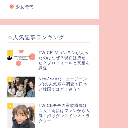
少女時代
☆人気記事ランキング
TWICE ジョンヨンが太っ
1
たのはなぜ？現在は痩せ
た？プロフィールと真相を
調査
NewJeans(ニュージーン
2
ズ)の人気順を調査！日本
と韓国ではどう違う？
TWICEモモの家族構成は
3
４人！両親はファンから人
気！姉はダンスインストラ
クター