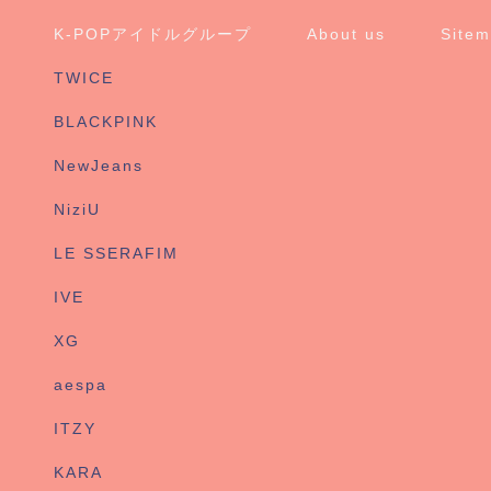
K-POPアイドルグループ
About us
Site
TWICE
BLACKPINK
NewJeans
NiziU
LE SSERAFIM
IVE
XG
aespa
ITZY
KARA