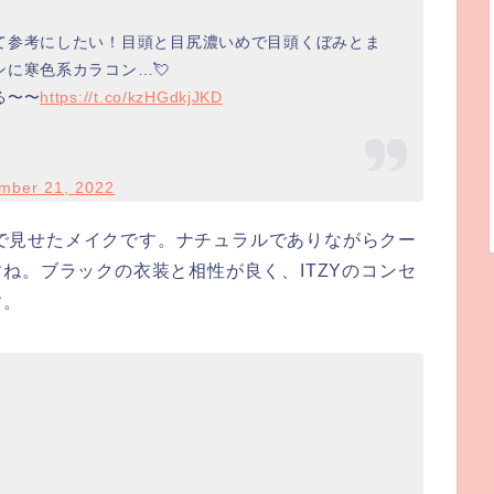
て参考にしたい！目頭と目尻濃いめで目頭くぼみとま
に寒色系カラコン…💘
る〜〜
https://t.co/kzHGdkjJKD
mber 21, 2022
Blah』で見せたメイクです。ナチュラルでありながらクー
ね。ブラックの衣装と相性が良く、ITZYのコンセ
す。