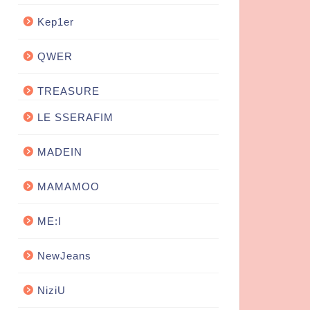
Kep1er
QWER
TREASURE
LE SSERAFIM
MADEIN
MAMAMOO
ME:I
NewJeans
NiziU