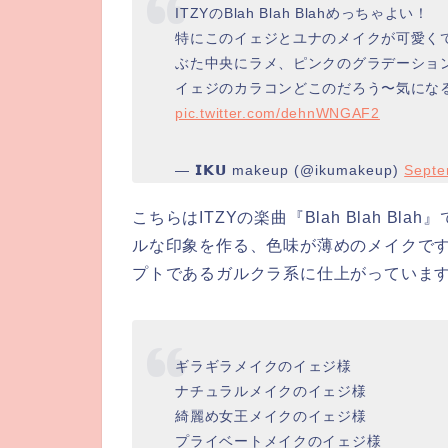
ITZYのBlah Blah Blahめっちゃよい！
特にこのイェジとユナのメイクが可愛く
ぶた中央にラメ、ピンクのグラデーション
イェジのカラコンどこのだろう〜気にな
pic.twitter.com/dehnWNGAF2
— 𝗜𝗞𝗨 makeup (@ikumakeup)
Septe
こちらはITZYの楽曲『Blah Blah 
ルな印象を作る、色味が薄めのメイクです
プトであるガルクラ系に仕上がっていま
ギラギラメイクのイェジ様
ナチュラルメイクのイェジ様
綺麗め女王メイクのイェジ様
プライベートメイクのイェジ様