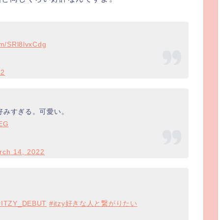
com/SRl8lvxCdg
22
好みすぎる。可愛い。
vEG
rch 14, 2022
#ITZY_DEBUT
#itzy好きな人と繋がりたい