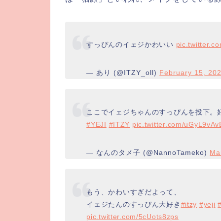
すっぴんのイェジかわいい
pic.twitter.
— あり (@ITZY_oll)
February 15, 20
ここでイェジちゃんのすっぴんを投下。
#YEJI
#ITZY
pic.twitter.com/uGyL9vA
— なんのタメ子 (@NannoTameko)
Ma
もう、かわいすぎだよって、
イェジたんのすっぴん大好き
#itzy
#yeji
pic.twitter.com/5cUots8zps