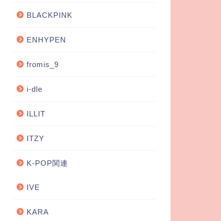
BLACKPINK
ENHYPEN
fromis_9
i-dle
ILLIT
ITZY
K-POP関連
IVE
KARA