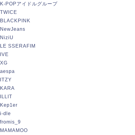
K-POPアイドルグループ
TWICE
BLACKPINK
NewJeans
NiziU
LE SSERAFIM
IVE
XG
aespa
ITZY
KARA
ILLIT
Kep1er
i-dle
fromis_9
MAMAMOO