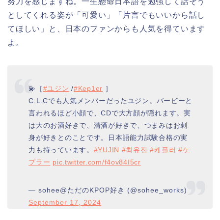
努力を感じますね。一生懸命日本語を勉強して話そう
としてくれる姿が「可愛い」「片言でもいいから話し
てほしい」と、日本のファンからも人気を得ています
よ。
💫［
#ユジン
/
#Kep1er
］
C.L.Cでも人気メンバーだったユジン。バービーと
言われるほど小顔で、CDで大方顔が隠れます。実
は大のお酒好きで、清酒が好きで、つまみはお刺
身が好きとのことです。日本語能力試験合格の実
力も持っています。
#YUJIN
#최유진
#케플러
#ケ
プラー
pic.twitter.com/f4ov84I5cr
— sohee@ただのKPOP好き (@sohee_works)
September 17, 2024