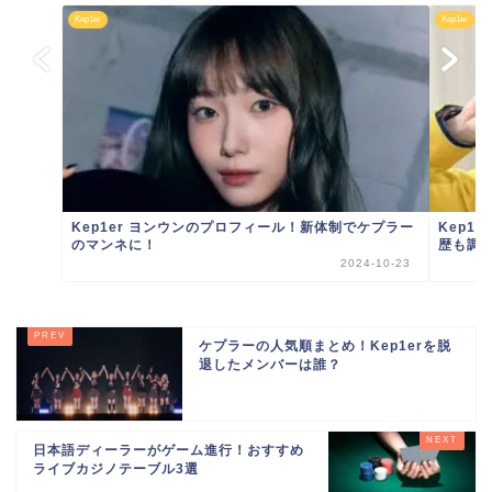
Kep1er
Kep1er
Kep1er ヨンウンのプロフィール！新体制でケプラー
Kep1
のマンネに！
歴も調
2024-10-23
ケプラーの人気順まとめ！Kep1erを脱
退したメンバーは誰？
日本語ディーラーがゲーム進行！おすすめ
ライブカジノテーブル3選