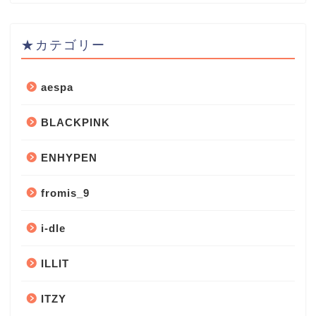
★カテゴリー
aespa
BLACKPINK
ENHYPEN
fromis_9
i-dle
ILLIT
ITZY