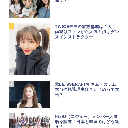
違う？
3
TWICEモモの家族構成は４人！
両親はファンから人気！姉はダン
スインストラクター
4
元LE SSERAFIM キム・ガラム
本当の脱退理由は？いじめって本
当？
5
NiziU（ニジュー）メンバー人気
順を調査！日本と韓国ではどう違
う？