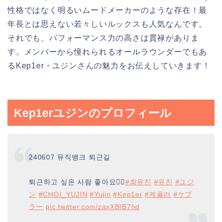
性格ではなく明るいムードメーカーのような存在！最
年長とは思えない若々しいルックスも人気なんです。
それでも、パフォーマンス力の高さは貫禄がありま
す。メンバーから憧れられるオールラウンダーでもあ
るKep1er・ユジンさんの魅力をお伝えしていきます！
Kep1erユジンのプロフィール
240607 뮤직뱅크 퇴근길
퇴근하고 싶은 사람 좋아요👍🏻
#최유진
#유진
#ユジ
ン
#CHOI_YUJIN
#Yujin
#Kep1er
#케플러
#ケプ
ラー
pic.twitter.com/zaxXBIB7hd