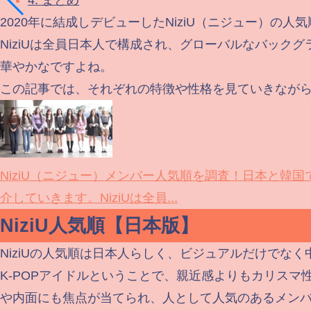
4.
まとめ
2020年に結成しデビューしたNiziU（ニジュー）の
NiziUは全員日本人で構成され、グローバルなバッ
華やかなですよね。
この記事では、それぞれの特徴や性格を見ていきながら、
NiziU（ニジュー）メンバー人気順を調査！日本と韓
介していきます。NiziUは全員...
NiziU人気順【日本版】
NiziUの人気順は日本人らしく、ビジュアルだけでな
K-POPアイドルということで、親近感よりもカリスマ
や内面にも焦点が当てられ、人として人気のあるメン