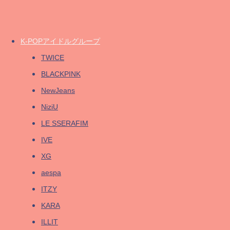
K-POPアイドルグループ
TWICE
BLACKPINK
NewJeans
NiziU
LE SSERAFIM
IVE
XG
aespa
ITZY
KARA
ILLIT