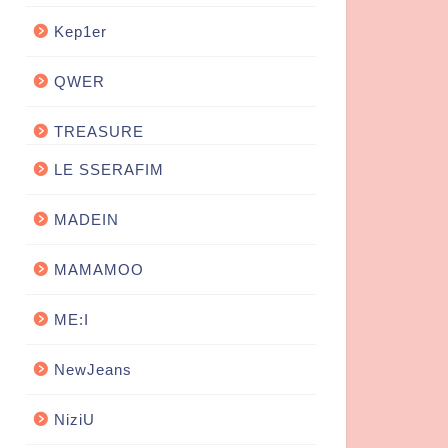
Kep1er
QWER
TREASURE
LE SSERAFIM
MADEIN
MAMAMOO
ME:I
NewJeans
NiziU