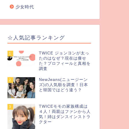
少女時代
☆人気記事ランキング
TWICE ジョンヨンが太っ
1
たのはなぜ？現在は痩せ
た？プロフィールと真相を
調査
NewJeans(ニュージーン
2
ズ)の人気順を調査！日本
と韓国ではどう違う？
TWICEモモの家族構成は
3
４人！両親はファンから人
気！姉はダンスインストラ
クター