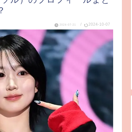
？
/
2024-10-07
2024-07-21