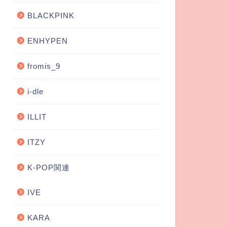
BLACKPINK
ENHYPEN
fromis_9
i-dle
ILLIT
ITZY
K-POP関連
IVE
KARA