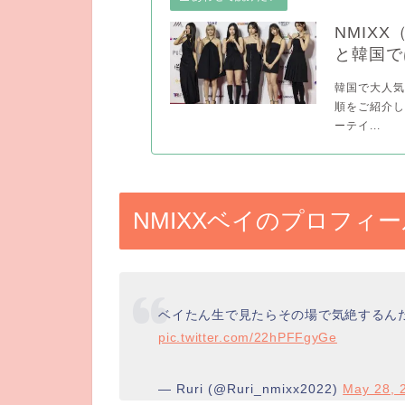
NMIX
と韓国で
韓国で大人気
順をご紹介し
ーテイ...
NMIXXベイのプロフィ
ベイたん生で見たらその場で気絶するん
pic.twitter.com/22hPFFgyGe
— Ruri (@Ruri_nmixx2022)
May 28, 