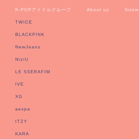
K-POPアイドルグループ
About us
Site
TWICE
BLACKPINK
NewJeans
NiziU
LE SSERAFIM
IVE
XG
aespa
ITZY
KARA