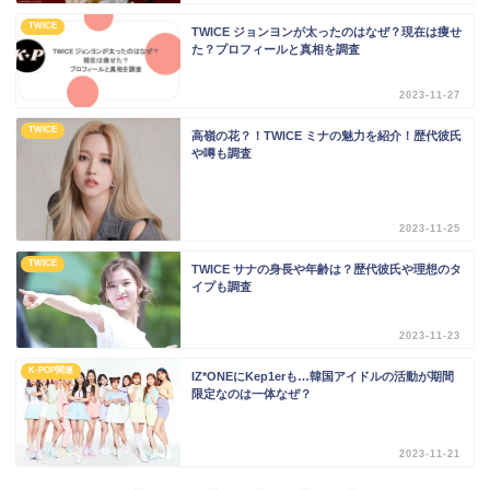
TWICE
TWICE ジョンヨンが太ったのはなぜ？現在は痩せ
た？プロフィールと真相を調査
2023-11-27
TWICE
高嶺の花？！TWICE ミナの魅力を紹介！歴代彼氏
や噂も調査
2023-11-25
TWICE
TWICE サナの身長や年齢は？歴代彼氏や理想のタ
イプも調査
2023-11-23
K-POP関連
IZ*ONEにKep1erも…韓国アイドルの活動が期間
限定なのは一体なぜ？
2023-11-21