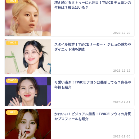
TWICE
増え続けるタトゥーにも注目！TWICE チェヨンの
年齢は？彼氏はいる？
2023-12-20
TWICE
スタイル抜群！TWICEリーダー・ ジヒョの魅力や
ダイエット法を調査
2023-12-15
TWICE
可愛い過ぎ！TWICE ナヨンは整形してる？身長や
年齢も紹介
2023-12-11
TWICE
かわいい！ビジュアル担当！TWICE ツウィの身長
やプロフィールを紹介
2023-11-30