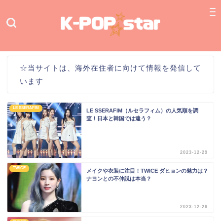
☆当サイトは、海外在住者に向けて情報を発信して
います
LE SSERAFIM
LE SSERAFIM（ルセラフィム）の人気順を調
査！日本と韓国では違う？
2023-12-29
TWICE
メイクや衣装に注目！TWICE ダヒョンの魅力は？
ナヨンとの不仲説は本当？
2023-12-26