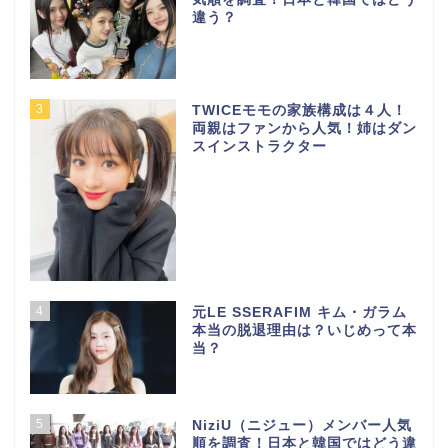
違う？
3
TWICEモモの家族構成は４人！
両親はファンから人気！姉はダン
スインストラクター
4
元LE SSERAFIM キム・ガラム
本当の脱退理由は？いじめって本
当？
5
NiziU（ニジュー）メンバー人気
順を調査！日本と韓国ではどう違