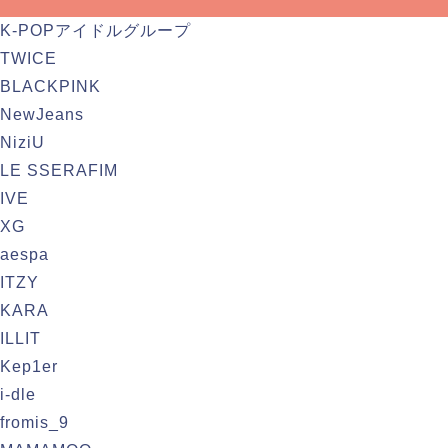
K-POPアイドルグループ
TWICE
BLACKPINK
NewJeans
NiziU
LE SSERAFIM
IVE
XG
aespa
ITZY
KARA
ILLIT
Kep1er
i-dle
fromis_9