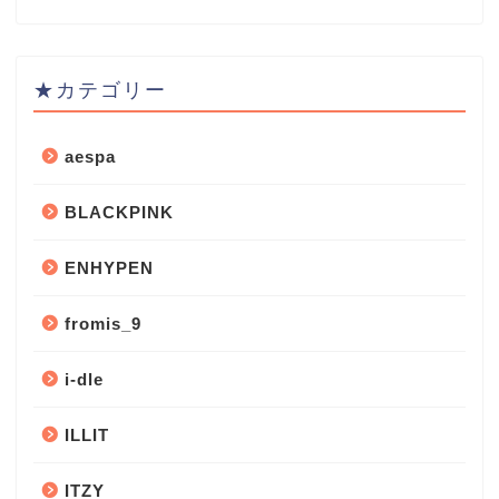
★カテゴリー
aespa
BLACKPINK
ENHYPEN
fromis_9
i-dle
ILLIT
ITZY