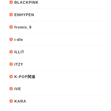
BLACKPINK
ENHYPEN
fromis_9
i-dle
ILLIT
ITZY
K-POP関連
IVE
KARA