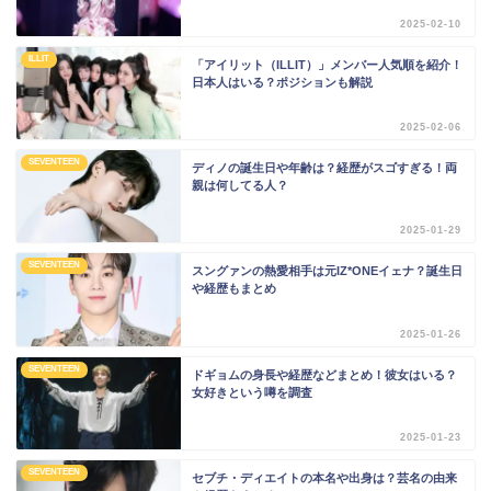
2025-02-10
ILLIT
「アイリット（ILLIT）」メンバー人気順を紹介！
日本人はいる？ポジションも解説
2025-02-06
SEVENTEEN
ディノの誕生日や年齢は？経歴がスゴすぎる！両
親は何してる人？
2025-01-29
SEVENTEEN
スングァンの熱愛相手は元IZ*ONEイェナ？誕生日
や経歴もまとめ
2025-01-26
SEVENTEEN
ドギョムの身長や経歴などまとめ！彼女はいる？
女好きという噂を調査
2025-01-23
SEVENTEEN
セブチ・ディエイトの本名や出身は？芸名の由来