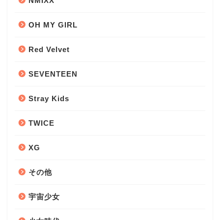
NMIXX
OH MY GIRL
Red Velvet
SEVENTEEN
Stray Kids
TWICE
XG
その他
宇宙少女