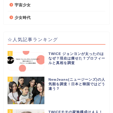
宇宙少女
少女時代
☆人気記事ランキング
1
TWICE ジョンヨンが太ったのは
なぜ？現在は痩せた？プロフィー
ルと真相を調査
2
NewJeans(ニュージーンズ)の人
気順を調査！日本と韓国ではどう
違う？
3
TWICEモモの家族構成は４人！