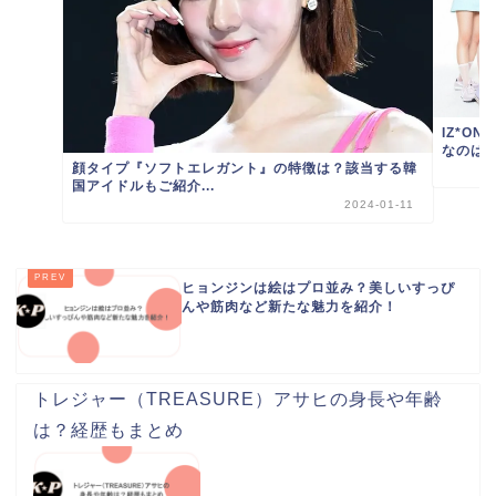
IZ*O
なのは一.
顔タイプ『ソフトエレガント』の特徴は？該当する韓
国アイドルもご紹介...
2024-01-11
ヒョンジンは絵はプロ並み？美しいすっぴ
んや筋肉など新たな魅力を紹介！
トレジャー（TREASURE）アサヒの身長や年齢
は？経歴もまとめ