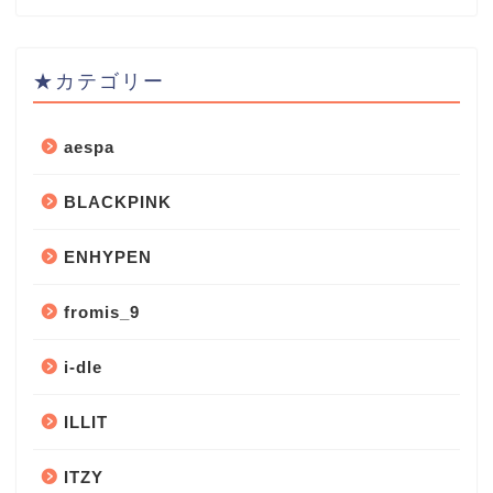
★カテゴリー
aespa
BLACKPINK
ENHYPEN
fromis_9
i-dle
ILLIT
ITZY