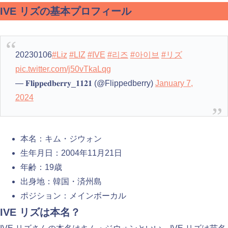
IVE リズの基本プロフィール
20230106
#Liz
#LIZ
#IVE
#리즈
#아이브
#リズ
pic.twitter.com/j50vTkaLqg
— 𝐅𝐥𝐢𝐩𝐩𝐞𝐝𝐛𝐞𝐫𝐫𝐲_𝟏𝟏𝟐𝟏 (@Flippedberry)
January 7,
2024
本名：キム・ジウォン
生年月日：2004年11月21日
年齢：19歳
出身地：韓国・済州島
ポジション：メインボーカル
IVE リズは本名？