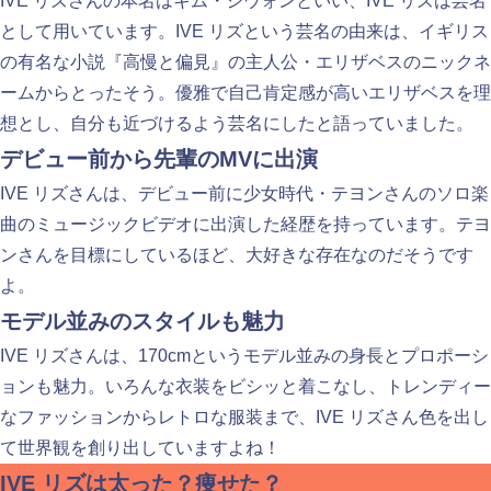
IVE リズさんの本名はキム・ジウォンといい、IVE リズは芸名
として用いています。IVE リズという芸名の由来は、イギリス
の有名な小説『高慢と偏見』の主人公・エリザベスのニックネ
ームからとったそう。優雅で自己肯定感が高いエリザベスを理
想とし、自分も近づけるよう芸名にしたと語っていました。
デビュー前から先輩のMVに出演
IVE リズさんは、デビュー前に少女時代・テヨンさんのソロ楽
曲のミュージックビデオに出演した経歴を持っています。テヨ
ンさんを目標にしているほど、大好きな存在なのだそうです
よ。
モデル並みのスタイルも魅力
IVE リズさんは、170cmというモデル並みの身長とプロポーシ
ョンも魅力。いろんな衣装をビシッと着こなし、トレンディー
なファッションからレトロな服装まで、IVE リズさん色を出し
て世界観を創り出していますよね！
IVE リズは太った？痩せた？