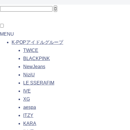
MENU
K-POPアイドルグループ
TWICE
BLACKPINK
NewJeans
NiziU
LE SSERAFIM
IVE
XG
aespa
ITZY
KARA