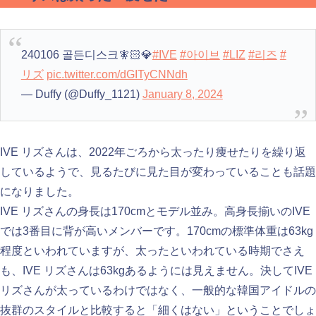
240106 골든디스크🧚🏻💎
#IVE
#아이브
#LIZ
#리즈
#
リズ
pic.twitter.com/dGITyCNNdh
— Duffy (@Duffy_1121)
January 8, 2024
IVE リズさんは、2022年ごろから太ったり痩せたりを繰り返
しているようで、見るたびに見た目が変わっていることも話題
になりました。
IVE リズさんの身長は170cmとモデル並み。高身長揃いのIVE
では3番目に背が高いメンバーです。170cmの標準体重は63kg
程度といわれていますが、太ったといわれている時期でさえ
も、IVE リズさんは63kgあるようには見えません。決してIVE
リズさんが太っているわけではなく、一般的な韓国アイドルの
抜群のスタイルと比較すると「細くはない」ということでしょ