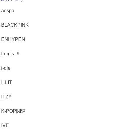
aespa
BLACKPINK
ENHYPEN
fromis_9
i-dle
ILLIT
ITZY
K-POP関連
IVE