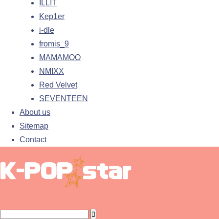
ILLIT
Kep1er
i-dle
fromis_9
MAMAMOO
NMIXX
Red Velvet
SEVENTEEN
About us
Sitemap
Contact