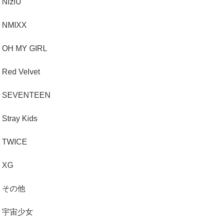
NiziU
NMIXX
OH MY GIRL
Red Velvet
SEVENTEEN
Stray Kids
TWICE
XG
その他
宇宙少女