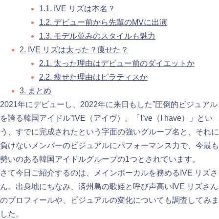
1.1.
IVE リズは本名？
1.2.
デビュー前から先輩のMVに出演
1.3.
モデル並みのスタイルも魅力
2.
IVE リズは太った？痩せた？
2.1.
太った理由はデビュー前のダイエットか
2.2.
痩せた理由はピラティスか
3.
まとめ
2021年にデビューし、2022年に来日もした”圧倒的ビジュアル
を誇る韓国アイドル”IVE（アイヴ）。「I’ve（I have）」とい
う、すでに完成されたという字面の強いグループ名と、それに
負けないメンバーのビジュアルにパフォーマンス力で、今最も
勢いのある韓国アイドルグループの1つとされています。
さて今日ご紹介するのは、メインボーカルを務めるIVE リズさ
ん。出身地にちなみ、済州島の歌姫と呼び声高いIVE リズさん
のプロフィールや、ビジュアルの変化についても調査してみま
した。