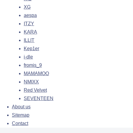
XG
aespa
ITZY
KARA
ILLIT
Kep1er
i-dle
fromis_9
MAMAMOO
NMIXX
Red Velvet
SEVENTEEN
About us
Sitemap
Contact