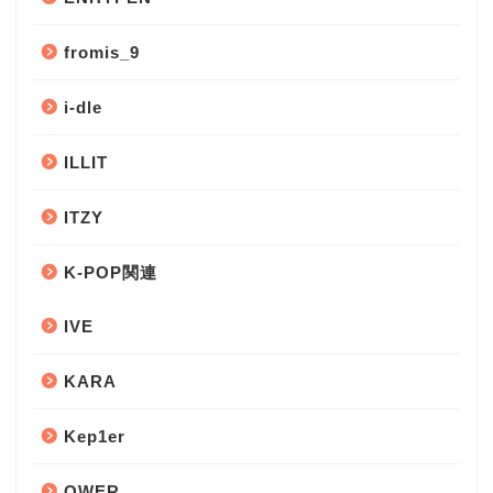
fromis_9
i-dle
ILLIT
ITZY
K-POP関連
IVE
KARA
Kep1er
QWER