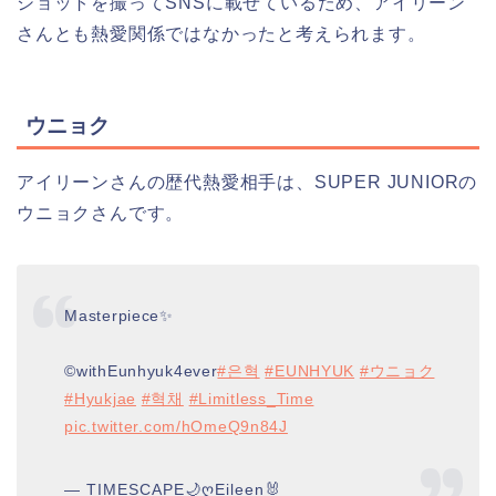
ショットを撮ってSNSに載せているため、アイリーン
さんとも熱愛関係ではなかったと考えられます。
ウニョク
アイリーンさんの歴代熱愛相手は、SUPER JUNIORの
ウニョクさんです。
Masterpiece✨
©️withEunhyuk4ever
#은혁
#EUNHYUK
#ウニョク
#Hyukjae
#혁채
#Limitless_Time
pic.twitter.com/hOmeQ9n84J
— TIMESCAPE🌙ღEileen🐰