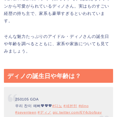
ンから可愛がられているディノさん。実はものすごい
経歴の持ち主で、家系も豪華すぎるといわれていま
す。
そんな魅力たっぷりのアイドル・ディノさんの誕生日
や年齢を調べるとともに、家系や家族についても見て
みましょう。
ディノの誕生日や年齢は？
250105 GDA
우리 찬이 예뻐💖💖💖
#디노
#세븐틴
#dino
#seventeen
#ディノ
pic.twitter.com/6Y4cbofpav