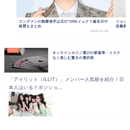
スングァンの熱愛相手は元IZ*ONEイェナ？誕生日や
ジョシ
経歴もまとめ
役義務
2025-01-26
オンラインカジノ選びの新基準 - リスク
なく楽しむ驚きの選択肢
「アイリット（ILLIT）」メンバー人気順を紹介！日
本人はいる？ポジショ...