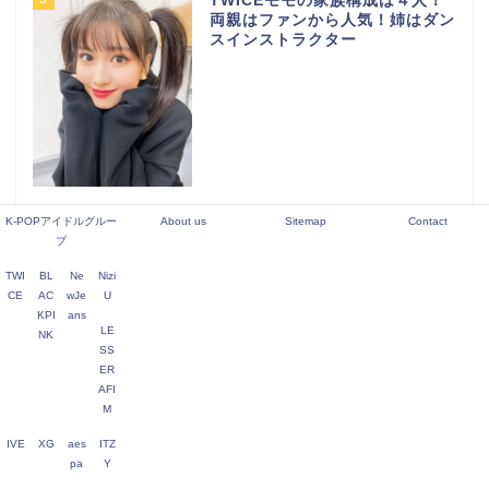
TWICEモモの家族構成は４人！
両親はファンから人気！姉はダン
スインストラクター
4
元LE SSERAFIM キム・ガラム
K-POPアイドルグルー
About us
Sitemap
Contact
本当の脱退理由は？いじめって本
プ
当？
TWI
BL
Ne
Nizi
CE
AC
wJe
U
KPI
ans
LE
NK
5
NiziU（ニジュー）メンバー人気
SS
順を調査！日本と韓国ではどう違
ER
う？
AFI
M
IVE
XG
aes
ITZ
pa
Y