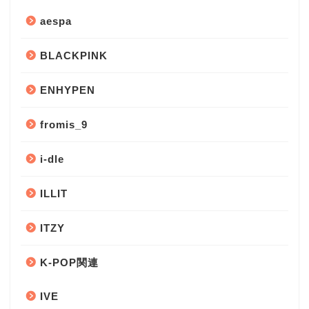
aespa
BLACKPINK
ENHYPEN
fromis_9
i-dle
ILLIT
ITZY
K-POP関連
IVE