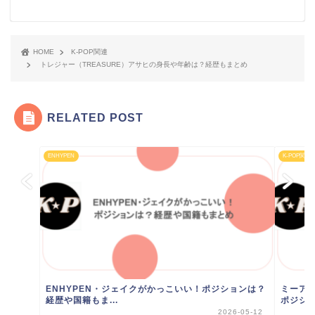
HOME
K-POP関連
トレジャー（TREASURE）アサヒの身長や年齢は？経歴もまとめ
RELATED POST
ENHYPEN
K-POP関連
ENHYPEN・ジェイクがかっこいい！ポジションは？
ミーアイ
経歴や国籍もま...
ポジショ
2026-05-12