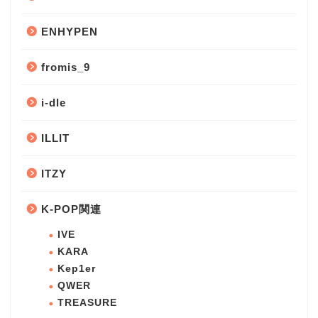
ENHYPEN
fromis_9
i-dle
ILLIT
ITZY
K-POP関連
IVE
KARA
Kep1er
QWER
TREASURE