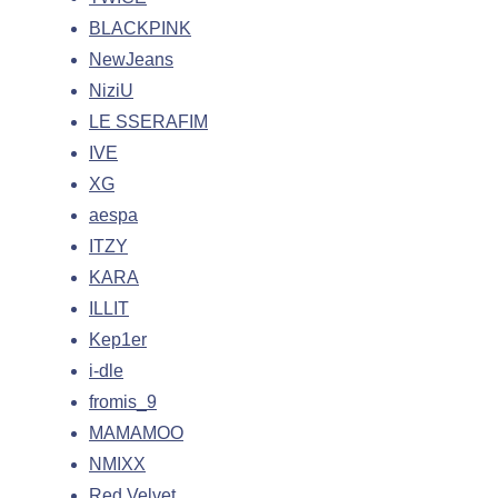
BLACKPINK
NewJeans
NiziU
LE SSERAFIM
IVE
XG
aespa
ITZY
KARA
ILLIT
Kep1er
i-dle
fromis_9
MAMAMOO
NMIXX
Red Velvet