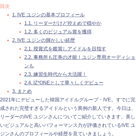
目次
1.
IVE ユジンの基本プロフィール
1.1.
リーダーだけど控えめで穏やか
1.2.
多くのビジュアル賞を獲得
2.
IVE ユジンの輝かしい経歴
2.1.
授賞式を鑑賞しアイドルを目指す
2.2.
事務所も圧巻の才能！ユジン専用オーディショ
ンも
2.3.
練習生時代から大活躍！
2.4.
IZ*ONEとして華々しくデビュー
3.
まとめ
2021年にデビューした韓国アイドルグループ・IVE。すでに完
成された完璧すぎるアイドルという異例の新人です。今日は、
リーダーのIVE ユジンさんについてご紹介していきます。美し
いビジュアルと高いパフォーマンス力が評価されているIVE ユ
ジンさんのプロフィールや経歴を見ていきましょう。