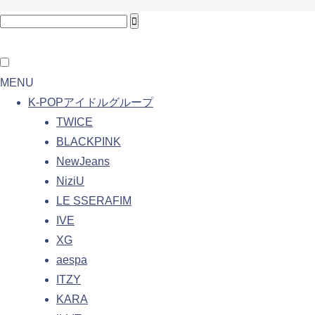
MENU
K-POPアイドルグループ
TWICE
BLACKPINK
NewJeans
NiziU
LE SSERAFIM
IVE
XG
aespa
ITZY
KARA