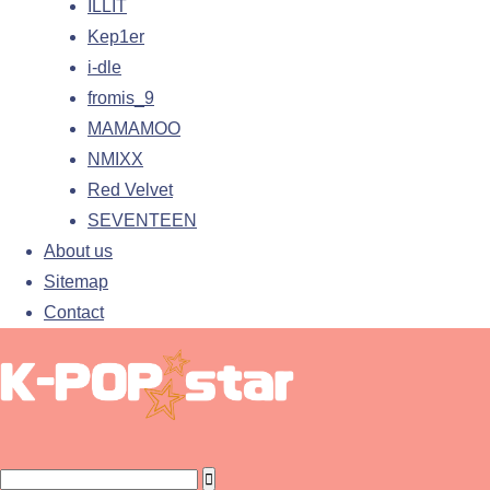
ILLIT
Kep1er
i-dle
fromis_9
MAMAMOO
NMIXX
Red Velvet
SEVENTEEN
About us
Sitemap
Contact