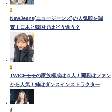
2
NewJeans(ニュージーンズ)の人気順を調
査！日本と韓国ではどう違う？
3
TWICEモモの家族構成は４人！両親はファン
から人気！姉はダンスインストラクター
4