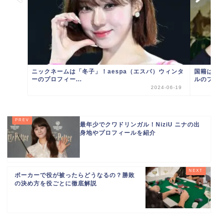
ニックネームは「冬子」！aespa（エスパ）ウィンタ
国籍は日
ーのプロフィー...
ルのプロ
2024-06-19
最年少でクワドリンガル！NiziU ニナの出
身地やプロフィールを紹介
ポーカーで役が被ったらどうなるの？勝敗
の決め方を役ごとに徹底解説