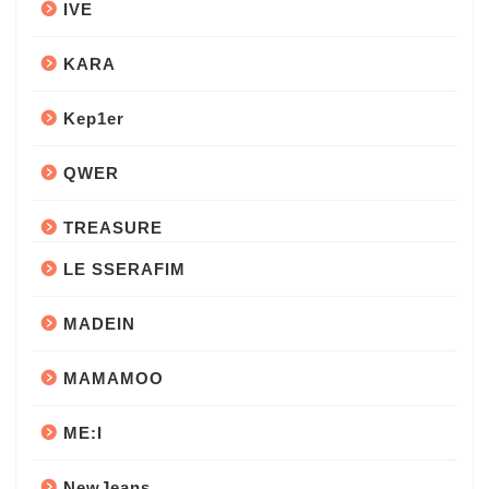
IVE
KARA
Kep1er
QWER
TREASURE
LE SSERAFIM
MADEIN
MAMAMOO
ME:I
NewJeans