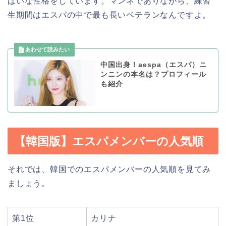
ぱいな性格をしています。マンネでありながら、練習
生期間はエスパの中で最も長いベテランなんですよ。
中国出身！aespa（エスパ）ニ
ンニンの本名は？プロフィール
も紹介
【韓国版】エスパメンバーの人気順
それでは、韓国でのエスパメンバーの人気順を見てみ
ましょう。
第1位
カリナ