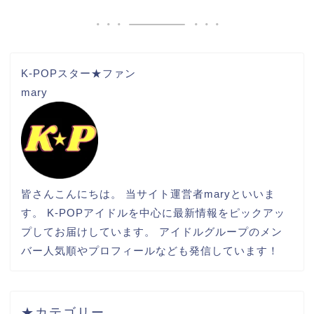
K-POPスター★ファン
mary
皆さんこんにちは。 当サイト運営者maryといいま
す。 K-POPアイドルを中心に最新情報をピックアッ
プしてお届けしています。 アイドルグループのメン
バー人気順やプロフィールなども発信しています！
★カテゴリー