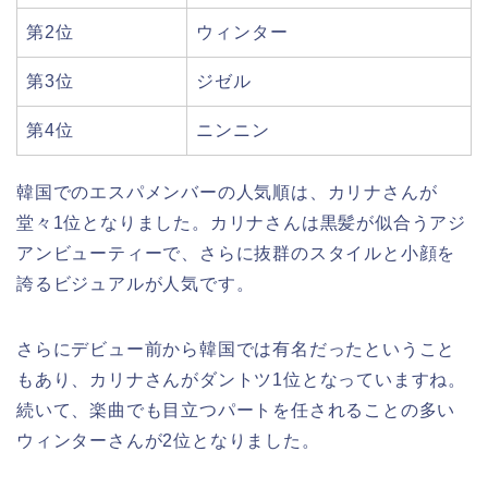
第2位
ウィンター
第3位
ジゼル
第4位
ニンニン
韓国でのエスパメンバーの人気順は、カリナさんが
堂々1位となりました。カリナさんは黒髪が似合うアジ
アンビューティーで、さらに抜群のスタイルと小顔を
誇るビジュアルが人気です。
さらにデビュー前から韓国では有名だったということ
もあり、カリナさんがダントツ1位となっていますね。
続いて、楽曲でも目立つパートを任されることの多い
ウィンターさんが2位となりました。