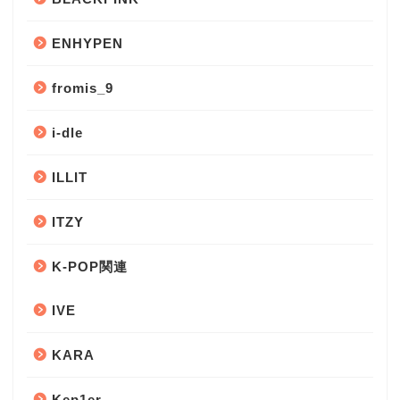
ENHYPEN
fromis_9
i-dle
ILLIT
ITZY
K-POP関連
IVE
KARA
Kep1er