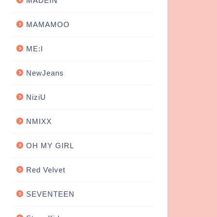
MADEIN
MAMAMOO
ME:I
NewJeans
NiziU
NMIXX
OH MY GIRL
Red Velvet
SEVENTEEN