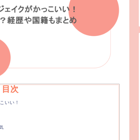
目次
っこいい！
気