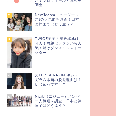
た？プロフィールと真相を
調査
NewJeans(ニュージーン
2
ズ)の人気順を調査！日本
と韓国ではどう違う？
TWICEモモの家族構成は
3
４人！両親はファンから人
気！姉はダンスインストラ
クター
元LE SSERAFIM キム・
4
ガラム本当の脱退理由は？
いじめって本当？
NiziU（ニジュー）メンバ
5
ー人気順を調査！日本と韓
国ではどう違う？