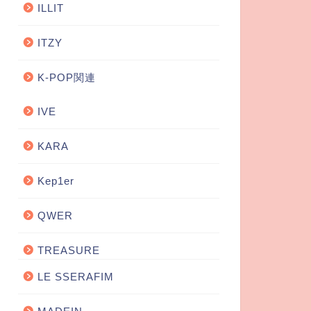
ILLIT
ITZY
K-POP関連
IVE
KARA
Kep1er
QWER
TREASURE
LE SSERAFIM