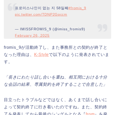
프로미스나인이 없는 지 58일째
#fromis_9
pic.twitter.com/TDNP2Gqccm
— IMISSFROMIS_9 (@imiss_fromis9)
February 26, 2025
fromis_9が活動終了し、また事務所との契約が終了と
なった理由は、
K-Style
で以下のように発表されていま
す。
「長きにわたり話し合いを重ね、相互間における十分
な会話の結果、専属契約を終了することで合意した」
目立ったトラブルなどではなく、あくまで話し合いに
よって契約終了に行き着いたのですね。また、契約終
了を発表してから最後のシングルとなる『
from
』を発