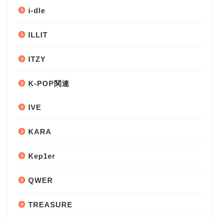
i-dle
ILLIT
ITZY
K-POP関連
IVE
KARA
Kep1er
QWER
TREASURE