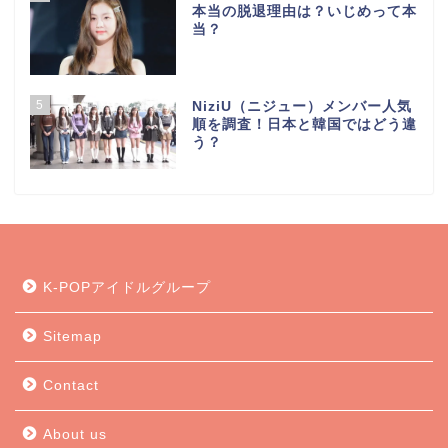
本当の脱退理由は？いじめって本
当？
5
NiziU（ニジュー）メンバー人気
順を調査！日本と韓国ではどう違
う？
K-POPアイドルグループ
Sitemap
Contact
About us