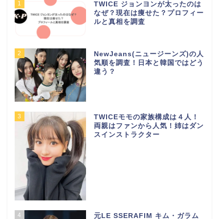
1
TWICE ジョンヨンが太ったのは
なぜ？現在は痩せた？プロフィー
ルと真相を調査
2
NewJeans(ニュージーンズ)の人
気順を調査！日本と韓国ではどう
違う？
3
TWICEモモの家族構成は４人！
両親はファンから人気！姉はダン
スインストラクター
4
元LE SSERAFIM キム・ガラム