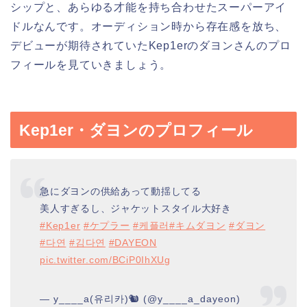
シップと、あらゆる才能を持ち合わせたスーパーアイ
ドルなんです。オーディション時から存在感を放ち、
デビューが期待されていたKep1erのダヨンさんのプロ
フィールを見ていきましょう。
Kep1er・ダヨンのプロフィール
急にダヨンの供給あって動揺してる
美人すぎるし、ジャケットスタイル大好き
#Kep1er
#ケプラー
#케플러
#キムダヨン
#ダヨン
#다연
#김다연
#DAYEON
pic.twitter.com/BCiP0IhXUg
— y____a(유리카)🐿 (@y____a_dayeon)