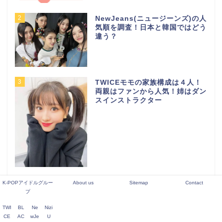
2
NewJeans(ニュージーンズ)の人
気順を調査！日本と韓国ではどう
違う？
3
TWICEモモの家族構成は４人！
両親はファンから人気！姉はダン
スインストラクター
4
元LE SSERAFIM キム・ガラム
K-POPアイドルグルー
About us
Sitemap
Contact
本当の脱退理由は？いじめって本
プ
当？
TWI
BL
Ne
Nizi
CE
AC
wJe
U