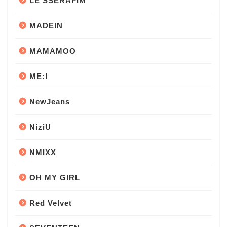
LE SSERAFIM
MADEIN
MAMAMOO
ME:I
NewJeans
NiziU
NMIXX
OH MY GIRL
Red Velvet