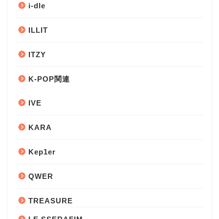
i-dle
ILLIT
ITZY
K-POP関連
IVE
KARA
Kep1er
QWER
TREASURE