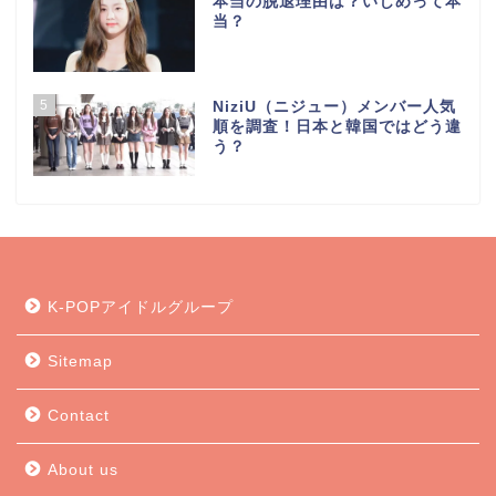
本当の脱退理由は？いじめって本
当？
5
NiziU（ニジュー）メンバー人気
順を調査！日本と韓国ではどう違
う？
K-POPアイドルグループ
Sitemap
Contact
About us