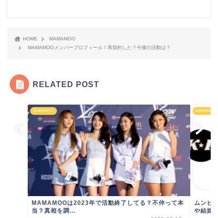
HOME
MAMAMOO
MAMAMOOメンバープロフィール！再契約した？今後の活動は？
RELATED POST
MAMAMOO
MAMAMOO
MAMAMOOは2023年で活動終了してる？不仲って本
ムンビ
当？真相を調...
や結婚