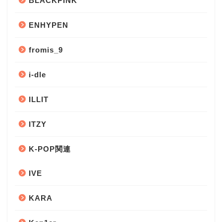
BLACKPINK
ENHYPEN
fromis_9
i-dle
ILLIT
ITZY
K-POP関連
IVE
KARA