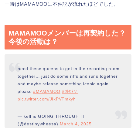
一時はMAMAMOOに不仲説が流れたほどでした。
MAMAMOOメンバーは再契約した？
今後の活動は？
need these queens to get in the recording room
together… just do some riffs and runs together
and maybe release something iconic again…
please
#MAMAMOO
#마마무
pic.twitter.com/JIkPVTmkyh
— kell is GOING THROUGH IT
(@destinywheesa)
March 4, 2025