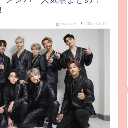
！
/
2025-01-16
2024-12-05