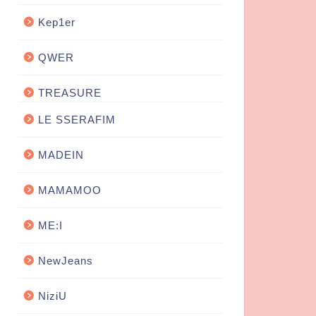
Kep1er
QWER
TREASURE
LE SSERAFIM
MADEIN
MAMAMOO
ME:I
NewJeans
NiziU