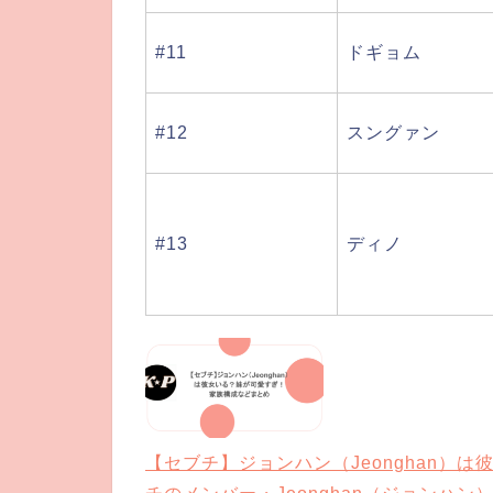
#11
ドギョム
#12
スングァン
#13
ディノ
【セブチ】ジョンハン（Jeonghan）