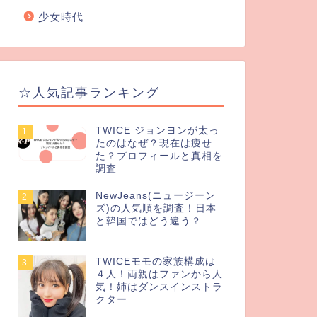
少女時代
☆人気記事ランキング
TWICE ジョンヨンが太っ
1
たのはなぜ？現在は痩せ
た？プロフィールと真相を
調査
NewJeans(ニュージーン
2
ズ)の人気順を調査！日本
と韓国ではどう違う？
TWICEモモの家族構成は
3
４人！両親はファンから人
気！姉はダンスインストラ
クター