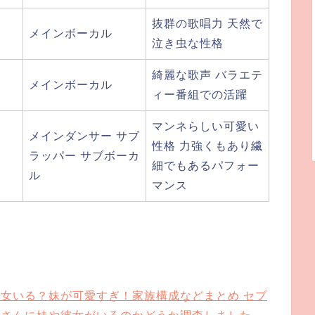
抜群の歌唱力 天然で
メインボーカル
泣き虫な性格
綺麗な歌声 バラエテ
メインボーカル
ィー番組での活躍
マンネらしい可愛い
メインダンサー サブ
性格 力強くもあり繊
ラッパー サブボーカ
細でもあるパフォー
ル
マンス
は彼女いる？妹が可愛すぎ！家族構成などまとめ
セブ