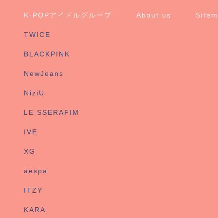
K-POPアイドルグループ
About us
Site
TWICE
BLACKPINK
NewJeans
NiziU
LE SSERAFIM
IVE
XG
aespa
ITZY
KARA