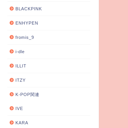
BLACKPINK
ENHYPEN
fromis_9
i-dle
ILLIT
ITZY
K-POP関連
IVE
KARA