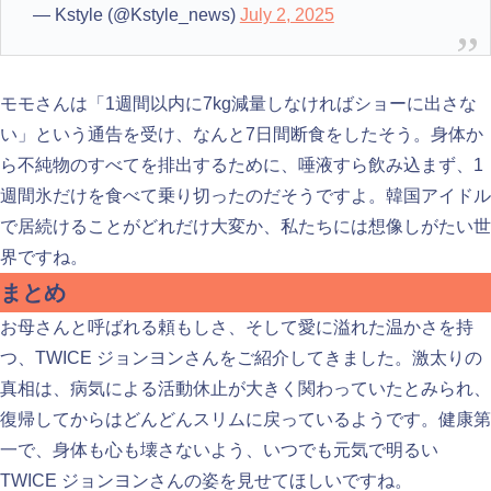
— Kstyle (@Kstyle_news)
July 2, 2025
モモさんは「1週間以内に7kg減量しなければショーに出さな
い」という通告を受け、なんと7日間断食をしたそう。身体か
ら不純物のすべてを排出するために、唾液すら飲み込まず、1
週間氷だけを食べて乗り切ったのだそうですよ。韓国アイドル
で居続けることがどれだけ大変か、私たちには想像しがたい世
界ですね。
まとめ
お母さんと呼ばれる頼もしさ、そして愛に溢れた温かさを持
つ、TWICE ジョンヨンさんをご紹介してきました。激太りの
真相は、病気による活動休止が大きく関わっていたとみられ、
復帰してからはどんどんスリムに戻っているようです。健康第
一で、身体も心も壊さないよう、いつでも元気で明るい
TWICE ジョンヨンさんの姿を見せてほしいですね。