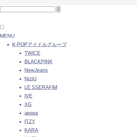
MENU
K-POPアイドルグループ
TWICE
BLACKPINK
NewJeans
NiziU
LE SSERAFIM
IVE
XG
aespa
ITZY
KARA