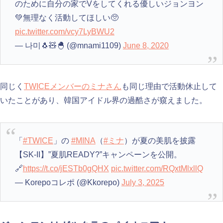
のために自分の家でVをしてくれる優しいジョンヨン
💚無理なく活動してほしい🥺
pic.twitter.com/vcy7LyBWU2
— 나미🐧🧸🐣 (@mnami1109)
June 8, 2020
同じく
TWICEメンバーのミナさん
も同じ理由で活動休止して
いたことがあり、韓国アイドル界の過酷さが窺えました。
「
#TWICE
」の
#MINA
（
#ミナ
）が夏の美肌を披露
【SK-II】”夏肌READY?”キャンペーンを公開。
🔗
https://t.co/jESTb0gQHX
pic.twitter.com/RQxtMlxllQ
— Korepoコレポ (@Kkorepo)
July 3, 2025