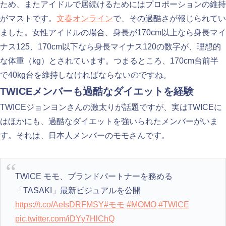
ため、またアイドルで居続けるためにはプロポーションの維持
がマストです。
文春オンライン
で、その過酷さが報じられてい
ました。女性アイドルの場合、身長が170cm以上なら身長マイ
ナス125、170cm以下なら身長マイナス120の数字が、理想的
な体重（kg）とされています。つまるところ、170cm台前半
で40kg台を維持しなければならないのですね。
TWICEメンバーも過酷なダイエットを経験
TWICEジョンヨンさんの激太りが話題ですが、実はTWICEに
はほかにも、過酷なダイエットを強いられたメンバーがいま
す。それは、日本人メンバーのモモさんです。
TWICE モモ、ブランドパートナーを務める
「TASAKI」最新ビジュアルを公開
https://t.co/AeIsDRFMSY
#モモ
#MOMO
#TWICE
pic.twitter.com/iDYy7HlChQ