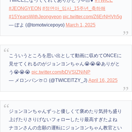
TWICEになってくれてありがとう🫶🏻💕
#TWICE
#JEONGYEON
#정연아_입사_15주년_축하해
#15YearsWithJeongyeon
pic.twitter.com/Z6ErNHVh5g
— ぽよ (@tomotwicepoyo)
March 1, 2025
こういうところを思い出として動画に収めてONCEに
見せてくれるのがジョンヨンちゃん😭😭😭ありがと
う😭😭😭
pic.twitter.com/bDVSlZNjNP
— メロンパン🍈🍞 (@TWICEITZY_J)
April 16, 2025
ジョンヨンちゃんずっと優しくて褒めたり気持ち盛り
上げたりさりげないフォローしたり最高すぎたよね
ナヨンさんの念願の運転にジョンヨンちゃん教官とい