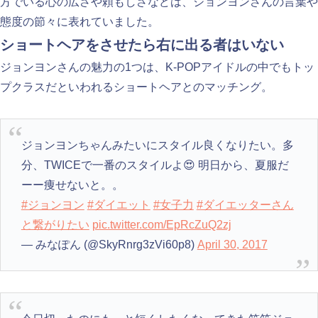
方でいる心の広さや頼もしさなどは、ジョンヨンさんの言葉や
態度の節々に表れていました。
ショートヘアをさせたら右に出る者はいない
ジョンヨンさんの魅力の1つは、K-POPアイドルの中でもトッ
プクラスだといわれるショートヘアとのマッチング。
ジョンヨンちゃんみたいにスタイル良くなりたい。多
分、TWICEで一番のスタイルよ😍 明日から、夏服だ
ーー痩せないと。。
#ジョンヨン
#ダイエット
#女子力
#ダイエッターさん
と繋がりたい
pic.twitter.com/EpRcZuQ2zj
— みなぽん (@SkyRnrg3zVi60p8)
April 30, 2017