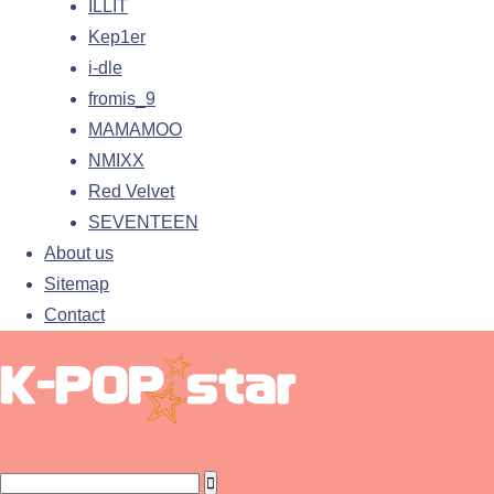
ILLIT
Kep1er
i-dle
fromis_9
MAMAMOO
NMIXX
Red Velvet
SEVENTEEN
About us
Sitemap
Contact