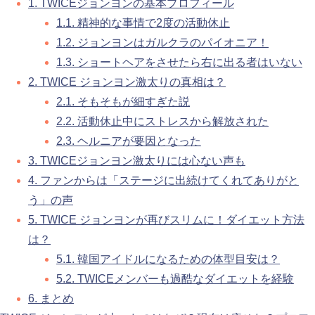
1.
TWICEジョンヨンの基本プロフィール
1.1.
精神的な事情で2度の活動休止
1.2.
ジョンヨンはガルクラのパイオニア！
1.3.
ショートヘアをさせたら右に出る者はいない
2.
TWICE ジョンヨン激太りの真相は？
2.1.
そもそもが細すぎた説
2.2.
活動休止中にストレスから解放された
2.3.
ヘルニアが要因となった
3.
TWICEジョンヨン激太りには心ない声も
4.
ファンからは「ステージに出続けてくれてありがと
う」の声
5.
TWICE ジョンヨンが再びスリムに！ダイエット方法
は？
5.1.
韓国アイドルになるための体型目安は？
5.2.
TWICEメンバーも過酷なダイエットを経験
6.
まとめ