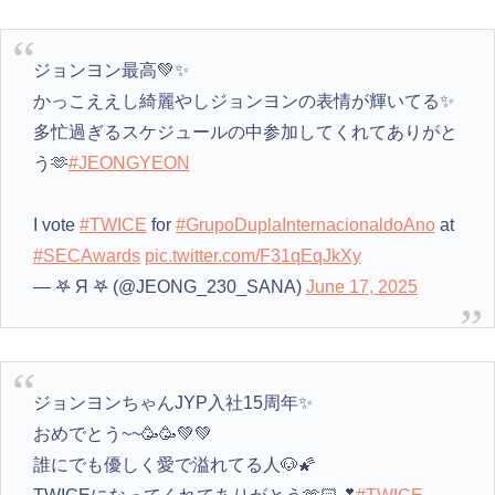
ジョンヨン最高💚✨️
かっこええし綺麗やしジョンヨンの表情が輝いてる✨️
多忙過ぎるスケジュールの中参加してくれてありがと
う🫶
#JEONGYEON
I vote
#TWICE
for
#GrupoDuplaInternacionaldoAno
at
#SECAwards
pic.twitter.com/F31qEqJkXy
— 𖤐 Я 𖤐 (@JEONG_230_SANA)
June 17, 2025
ジョンヨンちゃんJYP入社15周年✨
おめでとう~~🥳🥳💚💚
誰にでも優しく愛で溢れてる人🐶🌠