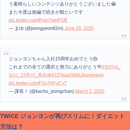
う素晴らしいコンテンツありがとうございました😭
また今度は旅編で続きが観たいです
pic.twitter.com/RvlnYwnPQE
— まゆ (@jeongyeon62m)
June 29, 2025
ジョンヨンちゃん入社15周年おめでとう🎂
これまでの全ての選択と努力にありがとう💚
#정연아_
입사_15주년_축하해
#15YearsWithJeongyeon
pic.twitter.com/FVu7hPuCy7
— 課長！ (@kacho_jeongchan)
March 1, 2025
TWICE ジョンヨンが再びスリムに！ダイエット
方法は？