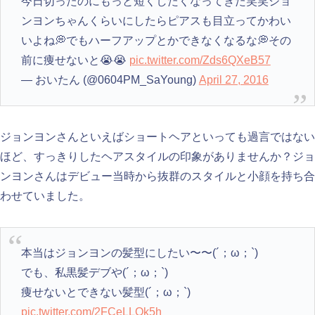
今日切ったのにもっと短くしたくなってきた笑笑ジョ
ンヨンちゃんくらいにしたらピアスも目立ってかわい
いよね💭でもハーフアップとかできなくなるな💭その
前に痩せないと😭😭
pic.twitter.com/Zds6QXeB57
— おいたん (@0604PM_SaYoung)
April 27, 2016
ジョンヨンさんといえばショートヘアといっても過言ではない
ほど、すっきりしたヘアスタイルの印象がありませんか？ジョ
ンヨンさんはデビュー当時から抜群のスタイルと小顔を持ち合
わせていました。
本当はジョンヨンの髪型にしたい〜〜(´；ω；`)
でも、私黒髪デブや(´；ω；`)
痩せないとできない髪型(´；ω；`)
pic.twitter.com/2FCeLLOk5h