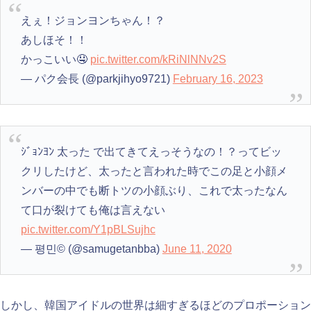
えぇ！ジョンヨンちゃん！？
あしほそ！！
かっこいい🤤
pic.twitter.com/kRiNlNNv2S
— パク会長 (@parkjihyo9721)
February 16, 2023
ｼﾞｮﾝﾖﾝ 太った で出てきてえっそうなの！？ってビッ
クリしたけど、太ったと言われた時でこの足と小顔メ
ンバーの中でも断トツの小顔ぶり、これで太ったなん
て口が裂けても俺は言えない
pic.twitter.com/Y1pBLSujhc
— 평민© (@samugetanbba)
June 11, 2020
しかし、韓国アイドルの世界は細すぎるほどのプロポーション