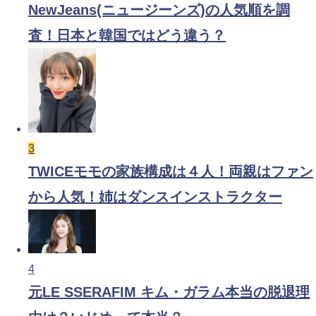
NewJeans(ニュージーンズ)の人気順を調
査！日本と韓国ではどう違う？
3
TWICEモモの家族構成は４人！両親はファン
から人気！姉はダンスインストラクター
4
元LE SSERAFIM キム・ガラム本当の脱退理