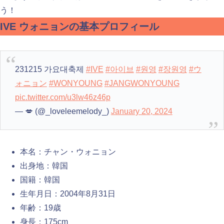
う！
IVE ウォニョンの基本プロフィール
231215 가요대축제
#IVE
#아이브
#원영
#장원영
#ウ
ォニョン
#WONYOUNG
#JANGWONYOUNG
pic.twitter.com/u3lw46z46p
— 💋 (@_loveleemelody_)
January 20, 2024
本名：チャン・ウォニョン
出身地：韓国
国籍：韓国
生年月日：2004年8月31日
年齢：19歳
身長：175cm