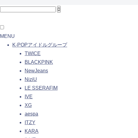
MENU
K-POPアイドルグループ
TWICE
BLACKPINK
NewJeans
NiziU
LE SSERAFIM
IVE
XG
aespa
ITZY
KARA