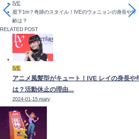
IVE
股下1m？奇跡のスタイル！IVEのウォニョンの身長や年
齢は？
RELATED POST
IVE
アニメ風髪型がキュート！IVE レイの身長や
は？活動休止の理由...
2024-01-15
mary