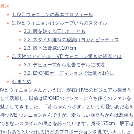
目次
1.
IVE ウォニョンの基本プロフィール
2.
IVE ウォニョンはグループいちのスタイル
2.1.
脚を短く加工したことも
2.2.
スタイル維持の秘訣はヨガとピラティス
2.3.
股下は脅威の107cm
3.
天性のアイドル！IVE ウォニョン驚きの経歴とは
3.1.
デビュー前から広告モデルに抜擢
3.2.
IZ*ONEオーディションでは堂々1位に
4.
まとめ
IVE ウォニョンさんといえば、現在はIVEのビジュアル担当と
して活躍し、以前はIZ*ONEのセンターに立ち多くのファンを
魅了してきました。「赤ちゃんうさぎ」という可愛いあだ名を
持つIVE ウォニョンさんですが、愛らしい顔立ちからは想像も
できないスタイルの良さを誇っています。身長175cm、股下は
1mもあるといわれるほどのプロポーションを見ていきましょ