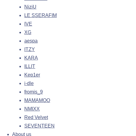
NiziU
LE SSERAFIM
IVE
XG
aespa
ITZY
KARA
ILLIT
Kep1er
i-dle
fromis_9
MAMAMOO
NMIXX
Red Velvet
SEVENTEEN
About us