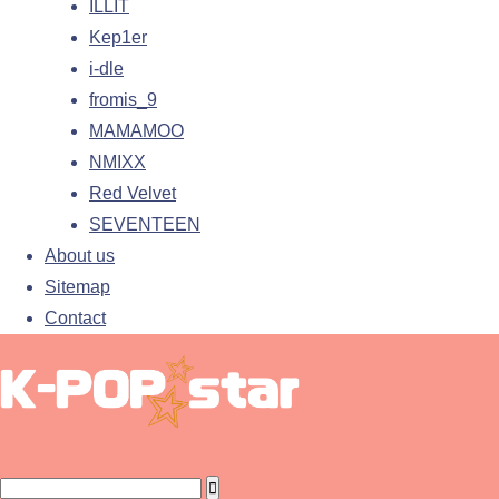
ILLIT
Kep1er
i-dle
fromis_9
MAMAMOO
NMIXX
Red Velvet
SEVENTEEN
About us
Sitemap
Contact