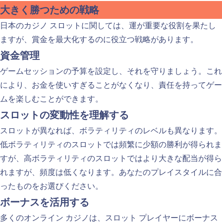
大きく勝つための戦略
日本のカジノ スロットに関しては、運が重要な役割を果たし
ますが、賞金を最大化するのに役立つ戦略があります。
資金管理
ゲームセッションの予算を設定し、それを守りましょう。これ
により、お金を使いすぎることがなくなり、責任を持ってゲー
ムを楽しむことができます。
スロットの変動性を理解する
スロットが異なれば、ボラティリティのレベルも異なります。
低ボラティリティのスロットでは頻繁に少額の勝利が得られま
すが、高ボラティリティのスロットではより大きな配当が得ら
れますが、頻度は低くなります。あなたのプレイスタイルに合
ったものをお選びください。
ボーナスを活用する
多くのオンライン カジノは、スロット プレイヤーにボーナス