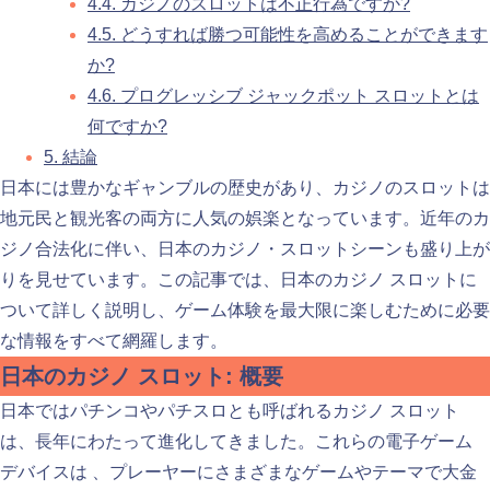
4.4.
カジノのスロットは不正行為ですか?
4.5.
どうすれば勝つ可能性を高めることができます
か?
4.6.
プログレッシブ ジャックポット スロットとは
何ですか?
5.
結論
日本には豊かなギャンブルの歴史があり、カジノのスロットは
地元民と観光客の両方に人気の娯楽となっています。近年のカ
ジノ合法化に伴い、日本のカジノ・スロットシーンも盛り上が
りを見せています。この記事では、日本のカジノ スロットに
ついて詳しく説明し、ゲーム体験を最大限に楽しむために必要
な情報をすべて網羅します。
日本のカジノ スロット: 概要
日本ではパチンコやパチスロとも呼ばれるカジノ スロット
は、長年にわたって進化してきました。これらの電子ゲーム
デバイスは 、プレーヤーにさまざまなゲームやテーマで大金