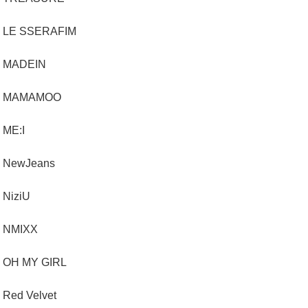
LE SSERAFIM
MADEIN
MAMAMOO
ME:I
NewJeans
NiziU
NMIXX
OH MY GIRL
Red Velvet