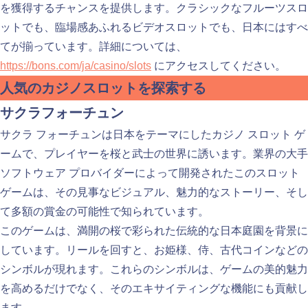
を獲得するチャンスを提供します。クラシックなフルーツスロ
ットでも、臨場感あふれるビデオスロットでも、日本にはすべ
てが揃っています。詳細については、
https://bons.com/ja/casino/slots
にアクセスしてください。
人気のカジノスロットを探索する
サクラフォーチュン
サクラ フォーチュンは日本をテーマにしたカジノ スロット ゲ
ームで、プレイヤーを桜と武士の世界に誘います。業界の大手
ソフトウェア プロバイダーによって開発されたこのスロット
ゲームは、その見事なビジュアル、魅力的なストーリー、そし
て多額の賞金の可能性で知られています。
このゲームは、満開の桜で彩られた伝統的な日本庭園を背景に
しています。リールを回すと、お姫様、侍、古代コインなどの
シンボルが現れます。これらのシンボルは、ゲームの美的魅力
を高めるだけでなく、そのエキサイティングな機能にも貢献し
ます。