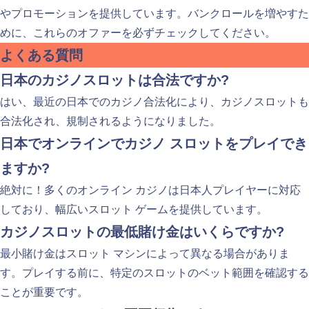
やプロモーションを提供しています。バンクロールを増やすた
めに、これらのオファーを必ずチェックしてください。
よくある質問
日本のカジノスロットは合法ですか?
はい、最近の日本でのカジノ合法化により、カジノスロットも
合法化され、規制されるようになりました。
日本でオンラインでカジノ スロットをプレイでき
ますか?
絶対に！多くのオンライン カジノは日本人プレイヤーに対応
しており、幅広いスロット ゲームを提供しています。
カジノスロットの最低賭け金はいくらですか?
最小賭け金はスロット マシンによって異なる場合がありま
す。プレイする前に、特定のスロットのベット範囲を確認する
ことが重要です。