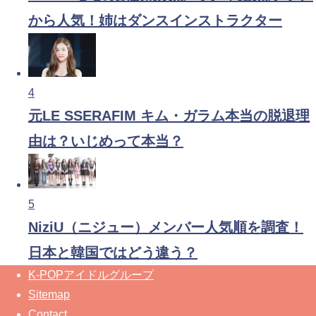
から人気！姉はダンスインストラクター
4
元LE SSERAFIM キム・ガラム本当の脱退理
由は？いじめって本当？
5
NiziU（ニジュー）メンバー人気順を調査！
日本と韓国ではどう違う？
K-POPアイドルグループ
Sitemap
Contact