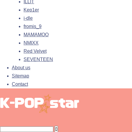
ILLIT
Kep1er
i-dle
fromis_9
MAMAMOO
NMIXX
Red Velvet
SEVENTEEN
About us
Sitemap
Contact