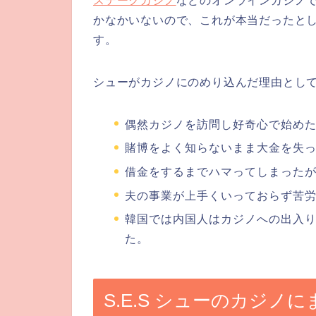
ステークカジノ
などのオンラインカジノで
かなかいないので、これが本当だったと
す。
シューがカジノにのめり込んだ理由とし
偶然カジノを訪問し好奇心で始め
賭博をよく知らないまま大金を失
借金をするまでハマってしまった
夫の事業が上手くいっておらず苦
韓国では内国人はカジノへの出入
た。
S.E.S シューのカジノ