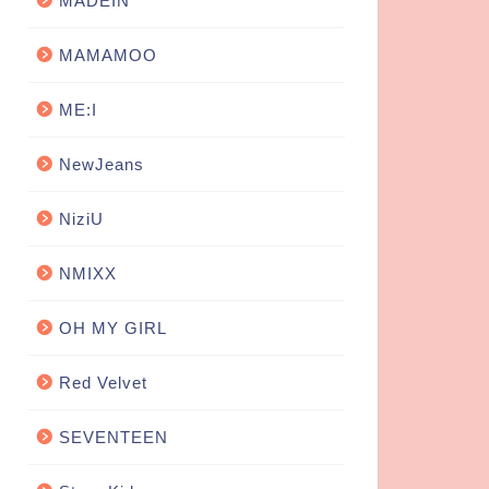
MADEIN
MAMAMOO
ME:I
NewJeans
NiziU
NMIXX
OH MY GIRL
Red Velvet
SEVENTEEN