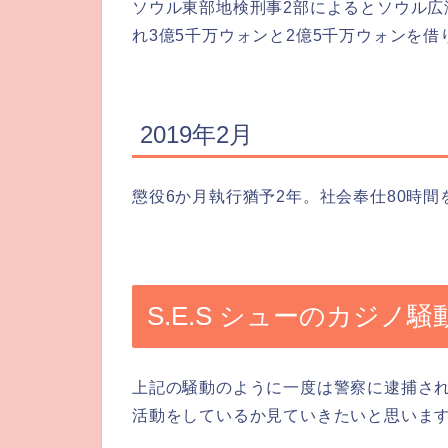
ソウル東部地検刑事2部によるとソウル広
れ3億5千万ウォンと2億5千万ウォンを
2019年2月
懲役6か月執行猶予2年。社会奉仕80時
S.E.S シューのカジノ
上記の騒動のように一度は警察に逮捕された
活動をしているか見ていきたいと思いま