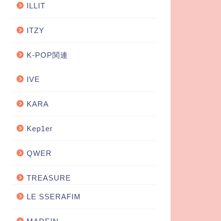
ILLIT
ITZY
K-POP関連
IVE
KARA
Kep1er
QWER
TREASURE
LE SSERAFIM