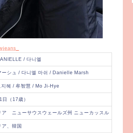
wjeans_
ANIELLE / 다니엘
ュ / 다니엘 마쉬 / Danielle Marsh
혜 / 牟智慧 / Mo Ji-Hye
11日（17歳）
リア ニューサウスウェールズ州 ニューカッスル
リア、韓国