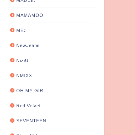
MADEIN
MAMAMOO
ME:I
NewJeans
NiziU
NMIXX
OH MY GIRL
Red Velvet
SEVENTEEN