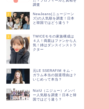
た？プロフィールと真相を
調査
NewJeans(ニュージーン
2
ズ)の人気順を調査！日本
と韓国ではどう違う？
TWICEモモの家族構成は
3
４人！両親はファンから人
気！姉はダンスインストラ
クター
元LE SSERAFIM キム・
4
ガラム本当の脱退理由は？
いじめって本当？
NiziU（ニジュー）メンバ
5
ー人気順を調査！日本と韓
国ではどう違う？