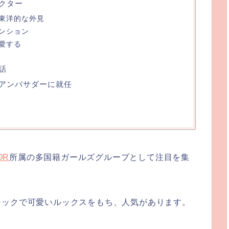
ラクター
東洋的な外見
ンション
愛する
話
」 アンバサダーに就任
OR
所属の多国籍ガールズグループとして注目を集
チックで可愛いルックスをもち、人気があります。