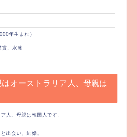
000年生まれ）
鑑賞、水泳
の父親はオーストラリア人、母親は
リア人
。
母親は韓国人
です。
親と出会い、結婚。