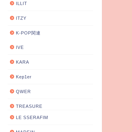
ILLIT
ITZY
K-POP関連
IVE
KARA
Kep1er
QWER
TREASURE
LE SSERAFIM