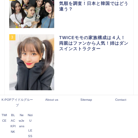
気順を調査！日本と韓国ではどう
違う？
3
TWICEモモの家族構成は４人！
両親はファンから人気！姉はダン
スインストラクター
4
元LE SSERAFIM キム・ガラム
K-POPアイドルグルー
About us
Sitemap
Contact
本当の脱退理由は？いじめって本
プ
当？
TWI
BL
Ne
Nizi
CE
AC
wJe
U
KPI
ans
LE
NK
5
NiziU（ニジュー）メンバー人気
SS